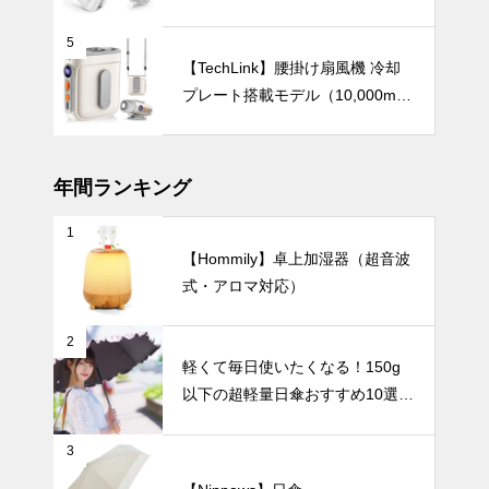
120段階風量調節）
楽しもう！
急な雨にも慌
5
てない！晴れ
【TechLink】腰掛け扇風機 冷却
の日も雨の日
プレート搭載モデル（10,000mA
も安心の『晴
テーブルウェア
h・驚異の199段階風量調節）
雨兼用日傘』
おすすめ6選
｜軽量タイプ
年間ランキング
から丈夫な大
判タイプま
1
北欧テイスト
で、通勤やお
【Hommily】卓上加湿器（超音波
のうつわで楽
出かけにぴっ
式・アロマ対応）
しむ、おしゃ
たりの一本を
れな「おうち
暑さ対策
見つけよう
カフェ」5選
2
〜 忙しい毎
軽くて毎日使いたくなる！150g
日に、小さな
以下の超軽量日傘おすすめ10選
癒やしのひと
【完全遮光・晴雨兼用】
ときを 〜
2024年おす
3
すめ携帯扇風
機ベスト5。