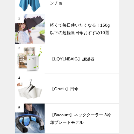
ンチョ
手軽に始める
花のある暮ら
し。小さめ一
2
輪挿しの魅力
UV・雨対策
軽くて毎日使いたくなる！150g
と楽しみ方。
以下の超軽量日傘おすすめ10選
【完全遮光・晴雨兼用】
3
【LQYLNBAIG】加湿器
【2025年最
新版】シーン
や好みで選べ
る日傘の完全
インテリア小物
4
ガイド ～折
【Grutiu】日傘
りたたみ・晴
雨兼用・フェ
ミニン・形状
5
記憶・自動開
お部屋に優し
【Bacount】ネッククーラー 3冷
閉・超軽量・
いぬくもり
メンズ・くす
却プレートモデル
を。北欧風
みカラーま
「ホワイト×
暑さ対策