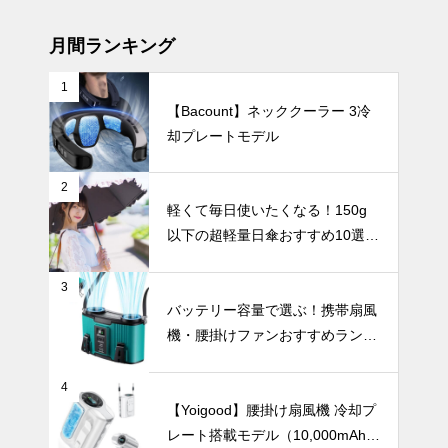
で、人気の日
マット質感」
傘を徹底比較
花瓶の魅力。
～
月間ランキング
1
【Bacount】ネッククーラー 3冷
【2025年最
却プレートモデル
新版】暑い夏
も涼しく快適
に！冷却プレ
UV・雨対策
2
ート付きハン
軽くて毎日使いたくなる！150g
ディファンお
以下の超軽量日傘おすすめ10選
すすめ10選
【完全遮光・晴雨兼用】
3
【2025年最
バッテリー容量で選ぶ！携帯扇風
新版】ニュア
機・腰掛けファンおすすめランキ
ンスカラーの
ングTOP10【2026年最新】
日傘おすすめ
UV・雨対策
6選｜くすみ
4
カラーで毎日
【Yoigood】腰掛け扇風機 冷却プ
の紫外線対策
レート搭載モデル（10,000mAh・
をおしゃれに