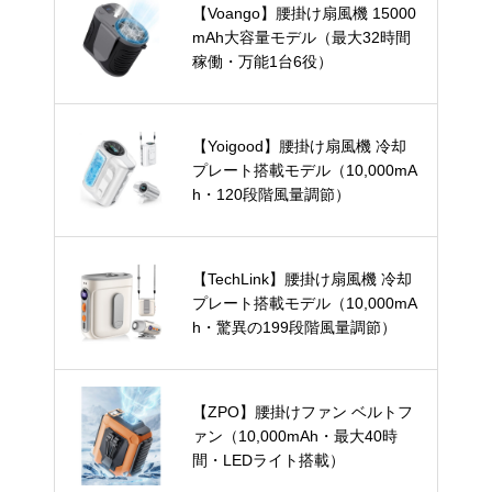
【Voango】腰掛け扇風機 15000
mAh大容量モデル（最大32時間
稼働・万能1台6役）
【Yoigood】腰掛け扇風機 冷却
プレート搭載モデル（10,000mA
h・120段階風量調節）
【TechLink】腰掛け扇風機 冷却
プレート搭載モデル（10,000mA
h・驚異の199段階風量調節）
【ZPO】腰掛けファン ベルトフ
ァン（10,000mAh・最大40時
間・LEDライト搭載）