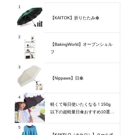
1
【KAITOK】折りたたみ傘
2
【BakingWorld】オープンシェル
フ
3
【Nippaws】日傘
4
軽くて毎日使いたくなる！150g
以下の超軽量日傘おすすめ10選
【完全遮光・晴雨兼用】
5
【KAKELO（カケロ）】クールポ