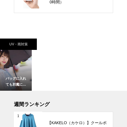
0時間）
UV・雨対策
バッグに入れ
ても邪魔にな
らない！超軽
量の日傘おす
インテリア小物
すめ10選。
週間ランキング
1
【KAKELO（カケロ）】クールポ