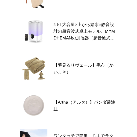
4.5L大容量×上から給水×静音設
計の超音波式卓上モデル、MYM
DHEMANの加湿器（超音波式・
卓上）
【夢見るリヴェール】毛布（か
いまき）
【Artha（アルタ）】パンダ醤油
皿
ワンタッチで簡単、片手でラク