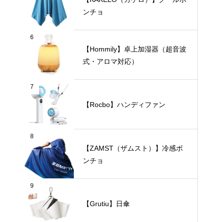
ンチョ
6
【Hommily】卓上加湿器（超音波
式・アロマ対応）
7
【Rocbo】ハンディファン
8
【ZAMST（ザムスト）】冷感ポ
ンチョ
9
【Grutiu】日傘