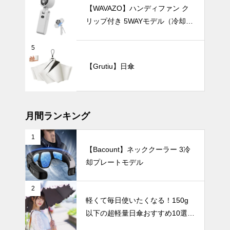
すすめ4選｜
【WAVAZO】ハンディファン ク
通勤やお出か
リップ付き 5WAYモデル（冷却プ
けにぴったり
レート・100段階風量調節）
の一本を見つ
5
けよう
炎天下の観戦
【Grutiu】日傘
を快適に！夏
の暑さを忘れ
させる「着る
テーブルウェア
冷感」おすす
めアイテム8
月間ランキング
選
1
【Bacount】ネッククーラー 3冷
北欧柄やムー
却プレートモデル
ミンと一緒
に、心癒やさ
れるティータ
暑さ対策
2
イムを。小さ
軽くて毎日使いたくなる！150g
な幸せを運ぶ
以下の超軽量日傘おすすめ10選
「小ぶりなボ
【完全遮光・晴雨兼用】
ウル」3選。