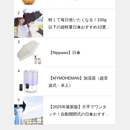
なガラス花瓶
インテリア小物
の選び方。
2
軽くて毎日使いたくなる！150g
以下の超軽量日傘おすすめ10選
【完全遮光・晴雨兼用】
お部屋がまる
3
でギャラリー
に。アートの
【Nippaws】日傘
ように飾れる
UV・雨対策
おしゃれな花
瓶27選。
4
【MYMDHEMAN】加湿器（超音
波式・卓上）
バッグにすっ
きり収納！持
5
ち運びに便利
【2025年最新版】片手でワンタ
な折りたたみ
ッチ！自動開閉式の日傘おすすめ
日傘おすすめ
8選｜毎日の通勤や旅行がもっと
6選｜軽量・
ラクになる！
自動開閉・お