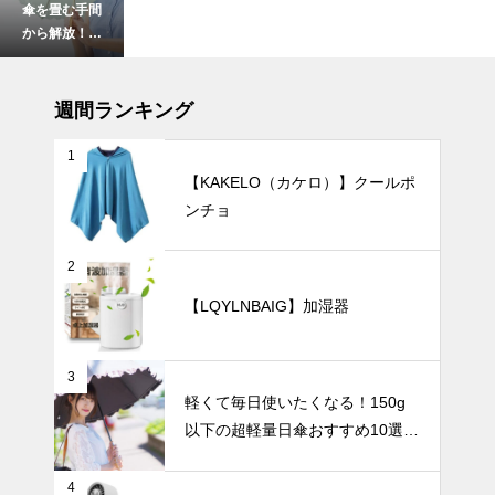
傘を畳む手間
から解放！閉
じるだけで簡
単に美しく収
インテリア小物
納できる「形
週間ランキング
状記憶日傘」
おすすめ5選
1
｜通勤やビジ
【KAKELO（カケロ）】クールポ
ネスにぴった
ンチョ
シンプルで美
り
しい暮らし。
北欧花瓶がつ
2
くる上質イン
UV・雨対策
【LQYLNBAIG】加湿器
テリア。
3
軽くて毎日使いたくなる！150g
紫外線対策も
以下の超軽量日傘おすすめ10選
可愛くおしゃ
【完全遮光・晴雨兼用】
れに！フェミ
ニンな日傘お
暑さ対策
4