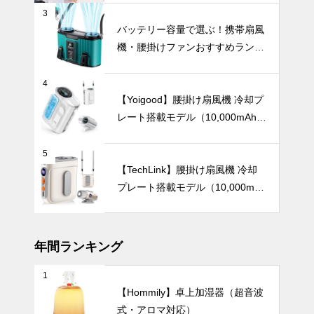
3
【2025年最
バッテリー容量で選ぶ！携帯扇風
新版】軽くて
機・腰掛けファンおすすめランキ
快適！バッグ
ングTOP10【2026年最新】
にすっきり収
暑さ対策
まる「100g
4
台のミニ扇風
【Yoigood】腰掛け扇風機 冷却プ
機」おすすめ
レート搭載モデル（10,000mAh・
5選
120段階風量調節）
【2025年最
5
新版】24時
【TechLink】腰掛け扇風機 冷却
間以上使える
プレート搭載モデル（10,000mA
大容量ハンデ
インテリア小物
h・驚異の199段階風量調節）
ィファンおす
すめ7選
年間ランキング
1
爽やかな透明
【Hommily】卓上加湿器（超音波
感を演出す
式・アロマ対応）
る、おしゃれ