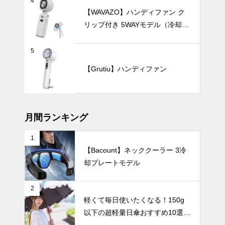
テーブルウェア
4
立つ空間コー
【WAVAZO】ハンディファン ク
デ。
リップ付き 5WAYモデル（冷却プ
レート・100段階風量調節）
5
親子の朝食が
【Grutiu】ハンディファン
もっと楽しく
なる、 おし
ゃれでかわい
インテリア小物
い食器7選。
月間ランキング
1
【Bacount】ネッククーラー 3冷
枝ものや背の
却プレートモデル
高い花をもっ
と素敵に。陶
器製ロングベ
UV・雨対策
2
ースでつくる
軽くて毎日使いたくなる！150g
洗練インテリ
以下の超軽量日傘おすすめ10選
ア。