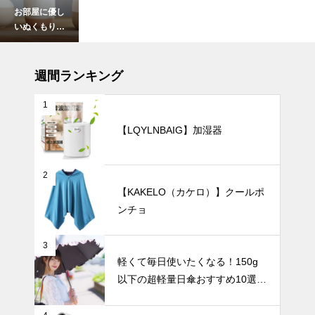
お部屋に優し
いぬくもり
を。北欧風
「ホワイト×
UV・雨対策
マット質感」
週間ランキング
花瓶の魅力。
1
【LQYLNBAIG】加湿器
バッグにすっ
きり収まる！
持ち運びに便
2
利な折りたた
インテリア小物
【KAKELO（カケロ）】クールポ
み日傘おすす
ンチョ
め6選。軽
量・自動開
閉・おしゃれ
3
デザインもご
軽くて毎日使いたくなる！150g
モノトーン花
紹介。
以下の超軽量日傘おすすめ10選
瓶が生む美し
【完全遮光・晴雨兼用】
いコントラス
ト。花が引き