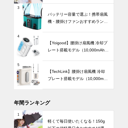
【完全遮光・晴雨兼用】
3
【2025年最
バッテリー容量で選ぶ！携帯扇風
新版】片手で
機・腰掛けファンおすすめランキ
ワンタッチ！
ングTOP10【2026年最新】
自動開閉式の
暑さ対策
日傘おすすめ
4
8選｜毎日の
【Yoigood】腰掛け扇風機 冷却プ
通勤や旅行が
レート搭載モデル（10,000mAh・
もっとラクに
120段階風量調節）
なる！
【2025年最
5
新版】暑い夏
【TechLink】腰掛け扇風機 冷却
も涼しく快適
プレート搭載モデル（10,000mA
に！冷却プレ
UV・雨対策
h・驚異の199段階風量調節）
ート付きハン
ディファンお
すすめ10選
年間ランキング
1
急な雨にも慌
軽くて毎日使いたくなる！150g
てない！晴れ