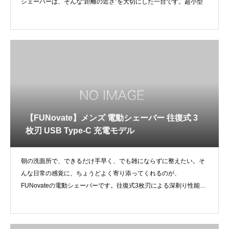
シェーバーは、そんな“距離の近さ”を大切にした一台です。超小型
【FUNovate】メンズ 電動シェーバー 往復式 3
枚刃 USB Type-C 充電モデル
朝の洗面所で、できるだけ手早く、でも雑にならずに整えたい。そ
んな日常の感覚に、ちょうどよく寄り添ってくれるのが、
FUNovateの電動シェーバーです。往復式3枚刃による深剃り性能
に、肌密着