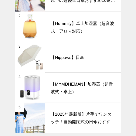
以下の超軽量日傘おすすめ10選
の日も雨の日
も安心の『晴
暑さ対策
【完全遮光・晴雨兼用】
雨兼用日傘』
2
おすすめ6選
【Hommily】卓上加湿器（超音波
｜軽量タイプ
式・アロマ対応）
から丈夫な大
判タイプま
炎天下の観戦
で、通勤やお
3
を快適に！夏
出かけにぴっ
の暑さを忘れ
【Nippaws】日傘
たりの一本を
させる「着る
テーブルウェア
見つけよう
冷感」おすす
めアイテム8
4
選
【MYMDHEMAN】加湿器（超音
波式・卓上）
ホームパーテ
ィーを華やか
5
に彩る、おし
【2025年最新版】片手でワンタ
ゃれで可愛い
ッチ！自動開閉式の日傘おすすめ
食器15選。
8選｜毎日の通勤や旅行がもっと