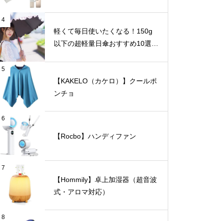
4
軽くて毎日使いたくなる！150g
以下の超軽量日傘おすすめ10選
【完全遮光・晴雨兼用】
5
【KAKELO（カケロ）】クールポ
ンチョ
6
【Rocbo】ハンディファン
7
【Hommily】卓上加湿器（超音波
式・アロマ対応）
8