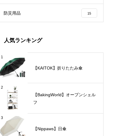
防災用品
15
人気ランキング
1
【KAITOK】折りたたみ傘
2
【BakingWorld】オープンシェル
フ
3
【Nippaws】日傘