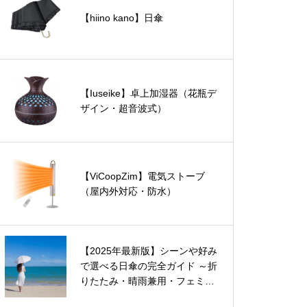
【hiino kano】日傘
【Iuseike】卓上加湿器（花瓶デ
ザイン・超音波式）
【ViCoopZim】電気ストーブ
（屋内外対応・防水）
【2025年最新版】シーンや好み
で選べる日傘の完全ガイド ～折
りたたみ・晴雨兼用・フェミニ
ン・形状記憶・自動開閉・超軽