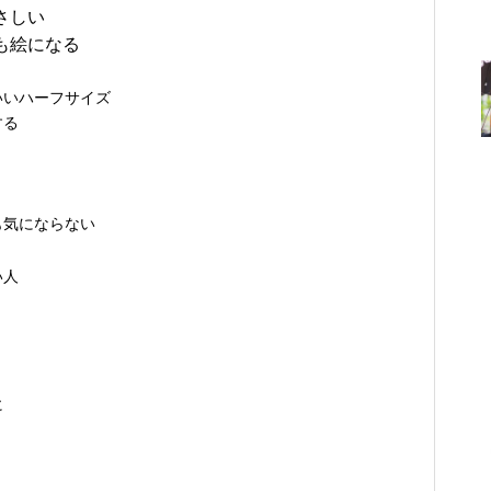
さしい
も絵になる
いいハーフサイズ
する
も気にならない
い人
に