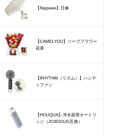
【Nippaws】日傘
【CAMELYOU】ソープフラワー
花束
【RHYTHM（リズム）】ハンデ
ィファン
【HOUQUA】浄水器用カートリ
ッジ（JC0032UG互換）