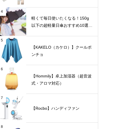
4
軽くて毎日使いたくなる！150g
以下の超軽量日傘おすすめ10選
【完全遮光・晴雨兼用】
5
【KAKELO（カケロ）】クールポ
ンチョ
6
【Hommily】卓上加湿器（超音波
式・アロマ対応）
7
【Rocbo】ハンディファン
8