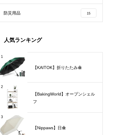
防災用品
15
人気ランキング
1
【KAITOK】折りたたみ傘
2
【BakingWorld】オープンシェル
フ
3
【Nippaws】日傘