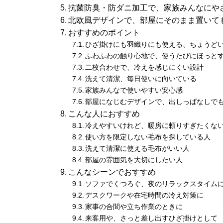
抗菌防臭・防ダニ加工で、家族みんなにや
北欧風デザインで、部屋にそのまま置いて
おすすめのポイント
ひざ掛けにも羽織りにも使える、ちょうど
ふわふわの触り心地で、使うたびにほっと
二枚合わせで、冷えを感じにくい設計
洗えて清潔、毎日使いに向いている
家族みんなで使いやすい安心感
部屋になじむデザインで、出しっぱなしで
こんな人におすすめ
冷えやすいけれど、暖房に頼りすぎたくな
使い方を限定しない毛布を探している人
洗えて清潔に使える毛布がいい人
部屋の雰囲気を大切にしたい人
こんなシーンでおすすめ
ソファでくつろぐ、夜のリラックスタイム
デスクワークや在宅時間の冷え対策に
家事の合間や立ち作業のときに
来客用や、さっと差し出すひざ掛けとして