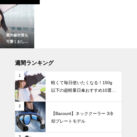
紫外線対策も
可愛くおしゃ
れに！フェミ
ニンな日傘お
暑さ対策
すすめ4選｜
週間ランキング
通勤やお出か
けにぴったり
1
の一本を見つ
軽くて毎日使いたくなる！150g
けよう
以下の超軽量日傘おすすめ10選
【2025年最
【完全遮光・晴雨兼用】
新版】軽くて
快適！バッグ
2
にすっきり収
UV・雨対策
【Bacount】ネッククーラー 3冷
まる「100g
却プレートモデル
台のミニ扇風
機」おすすめ
5選
3