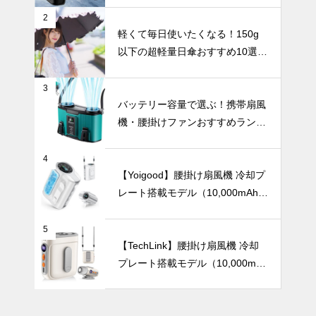
しむモダンア
暑さ対策
2
ート。
軽くて毎日使いたくなる！150g
以下の超軽量日傘おすすめ10選
【完全遮光・晴雨兼用】
3
バッテリー容
バッテリー容量で選ぶ！携帯扇風
量で選ぶ！携
機・腰掛けファンおすすめランキ
帯扇風機・腰
ングTOP10【2026年最新】
掛けファンお
暑さ対策
すすめランキ
4
ングTOP10
【Yoigood】腰掛け扇風機 冷却プ
【2026年最
レート搭載モデル（10,000mAh・
新】
120段階風量調節）
【2025年最
5
新版】暑さを
【TechLink】腰掛け扇風機 冷却
一瞬で和らげ
プレート搭載モデル（10,000mA
る！冷却プレ
テーブルウェア
h・驚異の199段階風量調節）
ート付きハン
ディファンお