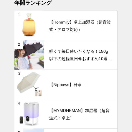
すすめ10選
年間ランキング
1
総まとめ！テ
【Hommily】卓上加湿器（超音波
ーブルウェア
式・アロマ対応）
で暮らしを彩
る、30のコ
暑さ対策
レクション。
2
軽くて毎日使いたくなる！150g
以下の超軽量日傘おすすめ10選
【完全遮光・晴雨兼用】
【2025年最
3
新版】通勤・
アウトドア・
【Nippaws】日傘
オフィスの暑
インテリア小物
さ対策に！お
しゃれで高機
4
能なハンディ
【MYMDHEMAN】加湿器（超音
ファンおすす
波式・卓上）
め7選
北欧からモダ
ンまで。ホワ