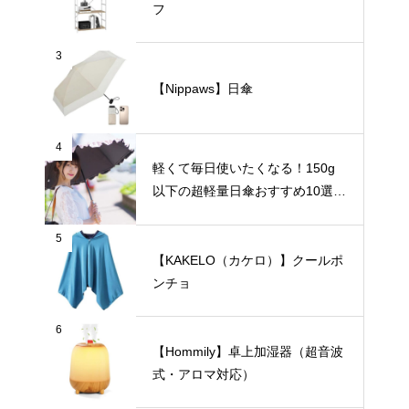
フ
3
【Nippaws】日傘
4
軽くて毎日使いたくなる！150g
以下の超軽量日傘おすすめ10選
【完全遮光・晴雨兼用】
5
【KAKELO（カケロ）】クールポ
ンチョ
6
【Hommily】卓上加湿器（超音波
式・アロマ対応）