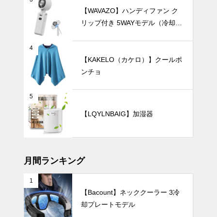
【WAVAZO】ハンディファン ク
傘を畳む手間
リップ付き 5WAYモデル（冷却プ
から解放！閉
レート・100段階風量調節）
じるだけで簡
単に美しく収
テーブルウェア
4
納できる「形
【KAKELO（カケロ）】クールポ
状記憶日傘」
ンチョ
おすすめ5選
｜通勤やビジ
5
ネスにぴった
ホームパーテ
り
【LQYLNBAIG】加湿器
ィーを華やか
に彩る、おし
ゃれで可愛い
インテリア小物
食器15選。
月間ランキング
1
【Bacount】ネッククーラー 3冷
置くだけで画
却プレートモデル
になる。ホワ
イト花瓶で楽