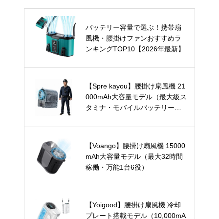
バッテリー容量で選ぶ！携帯扇
風機・腰掛けファンおすすめラ
ンキングTOP10【2026年最新】
【Spre kayou】腰掛け扇風機 21
000mAh大容量モデル（最大級ス
タミナ・モバイルバッテリー兼
用）
【Voango】腰掛け扇風機 15000
mAh大容量モデル（最大32時間
稼働・万能1台6役）
【Yoigood】腰掛け扇風機 冷却
プレート搭載モデル（10,000mA