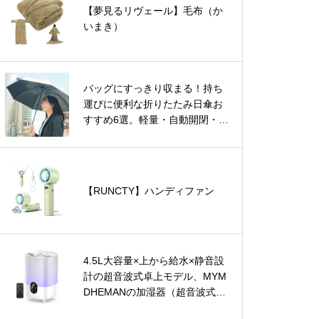
【夢見るリヴェール】毛布（か
いまき）
バッグにすっきり収まる！持ち
運びに便利な折りたたみ日傘お
すすめ6選。軽量・自動開閉・お
しゃれデザインもご紹介。
【RUNCTY】ハンディファン
4.5L大容量×上から給水×静音設
計の超音波式卓上モデル、MYM
DHEMANの加湿器（超音波式・
卓上）