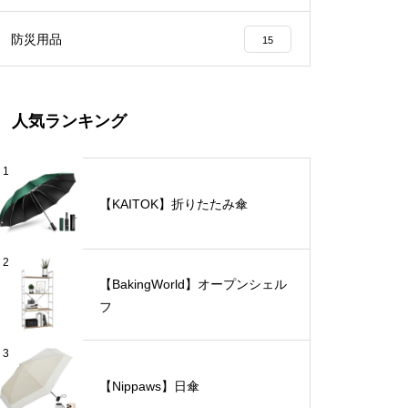
防災用品
15
人気ランキング
1
【KAITOK】折りたたみ傘
2
【BakingWorld】オープンシェル
フ
3
【Nippaws】日傘