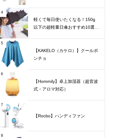
4
軽くて毎日使いたくなる！150g
以下の超軽量日傘おすすめ10選
【完全遮光・晴雨兼用】
5
【KAKELO（カケロ）】クールポ
ンチョ
6
【Hommily】卓上加湿器（超音波
式・アロマ対応）
7
【Rocbo】ハンディファン
8