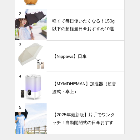
め5選｜大き
暑さ対策
めサイズで強
2
風に強く、ビ
軽くて毎日使いたくなる！150g
ジネスでも使
以下の超軽量日傘おすすめ10選
いやすい
【完全遮光・晴雨兼用】
【2025年最
3
新版】暑さを
一瞬で和らげ
【Nippaws】日傘
る！冷却プレ
インテリア小物
ート付きハン
ディファンお
4
すすめ10選
【MYMDHEMAN】加湿器（超音
波式・卓上）
穏やかな暮ら
しを演出す
5
る、和モダン
【2025年最新版】片手でワンタ
テイストの陶
ッチ！自動開閉式の日傘おすすめ
器花瓶おすす
8選｜毎日の通勤や旅行がもっと
め3選。
ラクになる！