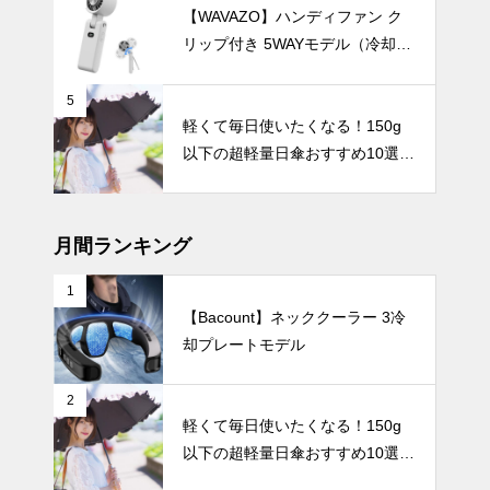
【WAVAZO】ハンディファン ク
リップ付き 5WAYモデル（冷却プ
レート・100段階風量調節）
5
さっと簡単収
軽くて毎日使いたくなる！150g
納！きれいに
以下の超軽量日傘おすすめ10選
畳むのが苦手
【完全遮光・晴雨兼用】
な方におすす
インテリア小物
めの形状記憶
式の日傘5
月間ランキング
選。
1
【Bacount】ネッククーラー 3冷
シンプルイン
却プレートモデル
テリアがもっ
とおしゃれに
なる！花瓶の
テーブルウェア
2
選び方から飾
軽くて毎日使いたくなる！150g
り方まで徹底
以下の超軽量日傘おすすめ10選
ガイド。
【完全遮光・晴雨兼用】