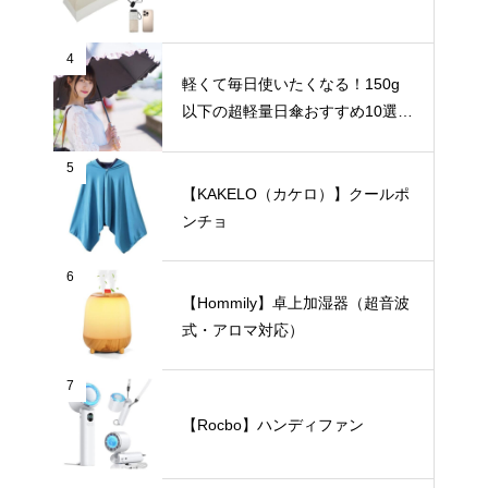
4
軽くて毎日使いたくなる！150g
以下の超軽量日傘おすすめ10選
【完全遮光・晴雨兼用】
5
【KAKELO（カケロ）】クールポ
ンチョ
6
【Hommily】卓上加湿器（超音波
式・アロマ対応）
7
【Rocbo】ハンディファン