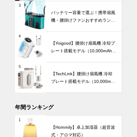
3
新生活や結婚
バッテリー容量で選ぶ！携帯扇風
祝いにおすす
機・腰掛けファンおすすめランキ
め。もらって
ングTOP10【2026年最新】
嬉しい、こだ
テーブルウェア
わりの食器ギ
4
フト10選。
【Yoigood】腰掛け扇風機 冷却プ
レート搭載モデル（10,000mAh・
120段階風量調節）
北欧テイスト
5
のうつわで楽
【TechLink】腰掛け扇風機 冷却
しむ、おしゃ
プレート搭載モデル（10,000mA
れな「おうち
UV・雨対策
h・驚異の199段階風量調節）
カフェ」5選
〜 忙しい毎
日に、小さな
年間ランキング
癒やしのひと
ときを 〜
1
【2025年最
【Hommily】卓上加湿器（超音波
新版】男性向
式・アロマ対応）
け日傘おすす