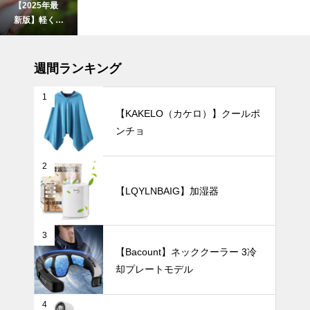
【2025年最
新版】軽くて
快適！バッグ
にすっきり収
インテリア小物
まる「100g
週間ランキング
台のミニ扇風
機」おすすめ
1
5選
【KAKELO（カケロ）】クールポ
ンチョ
枝ものや背の
高い花をもっ
と素敵に。陶
2
器製ロングベ
UV・雨対策
【LQYLNBAIG】加湿器
ースでつくる
洗練インテリ
ア。
3
【Bacount】ネッククーラー 3冷
２０２４年の
却プレートモデル
おすすめ折り
たたみ傘ベス
ト９
UV・雨対策
4