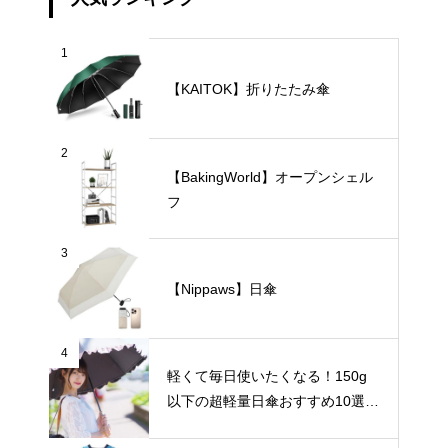
1
【KAITOK】折りたたみ傘
2
【BakingWorld】オープンシェル
フ
3
【Nippaws】日傘
4
軽くて毎日使いたくなる！150g
以下の超軽量日傘おすすめ10選
【完全遮光・晴雨兼用】