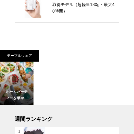
取得モデル（超軽量180g・最大4
0時間）
テーブルウェア
ホームパーテ
ィーを華やか
に彩る、おし
ゃれで可愛い
UV・雨対策
食器15選。
週間ランキング
1