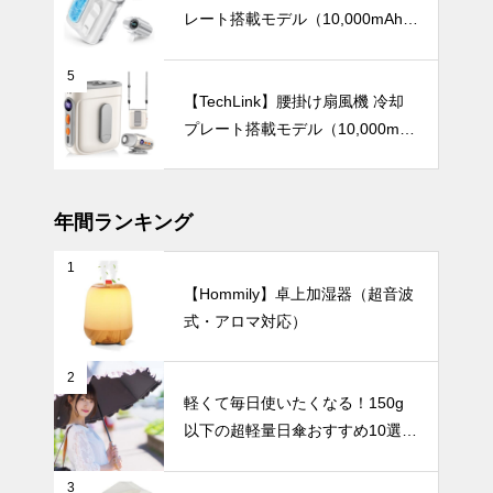
レート搭載モデル（10,000mAh・
120段階風量調節）
枝ものや背の
5
高い花をもっ
【TechLink】腰掛け扇風機 冷却
と素敵に。陶
プレート搭載モデル（10,000mA
器製ロングベ
UV・雨対策
h・驚異の199段階風量調節）
ースでつくる
洗練インテリ
ア。
年間ランキング
1
急な雨にも慌
【Hommily】卓上加湿器（超音波
てない！晴れ
式・アロマ対応）
の日も雨の日
も安心の『晴
UV・雨対策
雨兼用日傘』
2
おすすめ6選
軽くて毎日使いたくなる！150g
｜軽量タイプ
以下の超軽量日傘おすすめ10選
から丈夫な大
【完全遮光・晴雨兼用】
判タイプま
UV対策も華
で、通勤やお
3