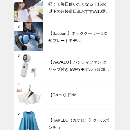
軽くて毎日使いたくなる！150g
以下の超軽量日傘おすすめ10選
【2025年最
【完全遮光・晴雨兼用】
新版】シーン
や好みで選べ
2
る日傘の完全
UV・雨対策
【Bacount】ネッククーラー 3冷
ガイド ～折
却プレートモデル
りたたみ・晴
雨兼用・フェ
ミニン・形状
3
記憶・自動開
【WAVAZO】ハンディファン ク
くすみカラー
閉・超軽量・
リップ付き 5WAYモデル（冷却プ
でさりげなく
メンズ・くす
レート・100段階風量調節）
紫外線対策。
みカラーま
おしゃれで上
テーブルウェア
4
で、人気の日
品なニュアン
傘を徹底比較
【Grutiu】日傘
スカラーの日
～
傘おすすめ6
選。
5
新生活や結婚
【KAKELO（カケロ）】クールポ
祝いにおすす
ンチョ