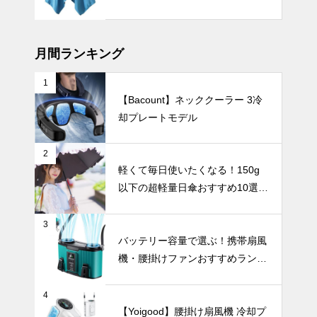
め。もらって
嬉しい、こだ
UV・雨対策
わりの食器ギ
フト10選。
月間ランキング
1
【Bacount】ネッククーラー 3冷
【2025年最
却プレートモデル
新版】ニュア
ンスカラーの
日傘おすすめ
インテリア小物
2
6選｜くすみ
軽くて毎日使いたくなる！150g
カラーで毎日
以下の超軽量日傘おすすめ10選
の紫外線対策
【完全遮光・晴雨兼用】
をおしゃれに
楽しもう！
3
やわらかな光
バッテリー容量で選ぶ！携帯扇風
をまとう空間
機・腰掛けファンおすすめランキ
づくり。白磁
ングTOP10【2026年最新】
の花瓶で演出
インテリア小物
するモダンな
4
暮らし。
【Yoigood】腰掛け扇風機 冷却プ