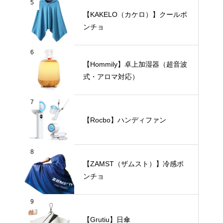
5
【KAKELO（カケロ）】クールポ
ンチョ
6
【Hommily】卓上加湿器（超音波
式・アロマ対応）
7
【Rocbo】ハンディファン
8
【ZAMST（ザムスト）】冷感ポ
ンチョ
9
【Grutiu】日傘