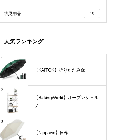
防災用品
15
人気ランキング
1
【KAITOK】折りたたみ傘
2
【BakingWorld】オープンシェル
フ
3
【Nippaws】日傘