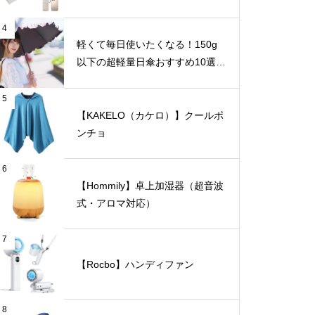
4
軽くて毎日使いたくなる！150g
以下の超軽量日傘おすすめ10選
【完全遮光・晴雨兼用】
5
【KAKELO（カケロ）】クールポ
ンチョ
6
【Hommily】卓上加湿器（超音波
式・アロマ対応）
7
【Rocbo】ハンディファン
8