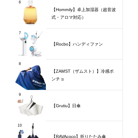
6
【Hommily】卓上加湿器（超音波
式・アロマ対応）
7
【Rocbo】ハンディファン
8
【ZAMST（ザムスト）】冷感ポ
ンチョ
9
【Grutiu】日傘
10
【RAVAcoco】折りたたみ傘