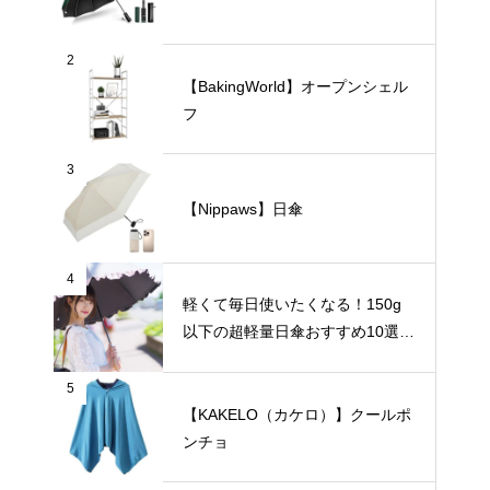
2
【BakingWorld】オープンシェル
フ
3
【Nippaws】日傘
4
軽くて毎日使いたくなる！150g
以下の超軽量日傘おすすめ10選
【完全遮光・晴雨兼用】
5
【KAKELO（カケロ）】クールポ
ンチョ