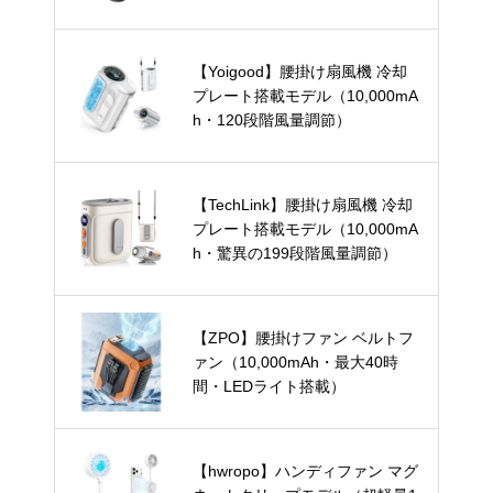
【Yoigood】腰掛け扇風機 冷却
プレート搭載モデル（10,000mA
h・120段階風量調節）
【TechLink】腰掛け扇風機 冷却
プレート搭載モデル（10,000mA
h・驚異の199段階風量調節）
【ZPO】腰掛けファン ベルトフ
ァン（10,000mAh・最大40時
間・LEDライト搭載）
【hwropo】ハンディファン マグ