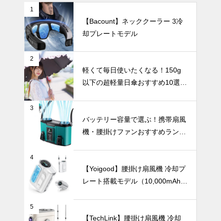
1
【Bacount】ネッククーラー 3冷
【2025年最
却プレートモデル
新版】ニュア
ンスカラーの
日傘おすすめ
インテリア小物
2
6選｜くすみ
軽くて毎日使いたくなる！150g
カラーで毎日
以下の超軽量日傘おすすめ10選
の紫外線対策
【完全遮光・晴雨兼用】
をおしゃれに
楽しもう！
3
お部屋がまる
バッテリー容量で選ぶ！携帯扇風
でギャラリー
機・腰掛けファンおすすめランキ
に。アートの
ングTOP10【2026年最新】
ように飾れる
UV・雨対策
おしゃれな花
4
瓶27選。
【Yoigood】腰掛け扇風機 冷却プ
レート搭載モデル（10,000mAh・
120段階風量調節）
２０２４年の
5
おすすめ折り
【TechLink】腰掛け扇風機 冷却