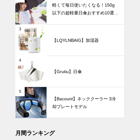
大容量ハンデ
UV・雨対策
軽くて毎日使いたくなる！150g
ィファンおす
以下の超軽量日傘おすすめ10選
すめ7選
【完全遮光・晴雨兼用】
3
【LQYLNBAIG】加湿器
ビジネスやア
ウトドアでも
スマートに紫
外線対策を。
UV・雨対策
4
男性におすす
【Grutiu】日傘
めの丈夫で大
きな日傘5
選。
5
ワンタッチで
【Bacount】ネッククーラー 3冷
簡単、片手で
却プレートモデル
ラクラク使え
る！自動開閉
UV・雨対策
式の日傘おす
すめ8選。
月間ランキング