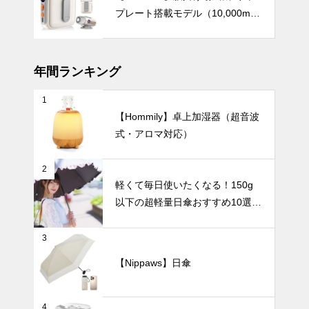
たたみ傘ベス
プレート搭載モデル（10,000mA
ト９
インテリア小物
h・驚異の199段階風量調節）
年間ランキング
1
花とアートを
【Hommily】卓上加湿器（超音波
楽しむ暮ら
式・アロマ対応）
し。人体モチ
ーフ花瓶が作
UV・雨対策
る新しいイン
2
テリア。
軽くて毎日使いたくなる！150g
以下の超軽量日傘おすすめ10選
【完全遮光・晴雨兼用】
【2025年最
3
新版】男性向
け日傘おすす
【Nippaws】日傘
め5選｜大き
テーブルウェア
めサイズで強
風に強く、ビ
4