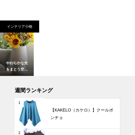
インテリア小物
やわらかな光
をまとう空間
づくり。白磁
の花瓶で演出
暑さ対策
するモダンな
週間ランキング
暮らし。
1
【KAKELO（カケロ）】クールポ
ンチョ
【2025年最
新版】24時
間以上使える
2