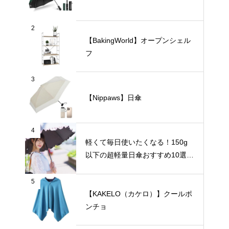
2
【BakingWorld】オープンシェル
フ
3
【Nippaws】日傘
4
軽くて毎日使いたくなる！150g
以下の超軽量日傘おすすめ10選
【完全遮光・晴雨兼用】
5
【KAKELO（カケロ）】クールポ
ンチョ