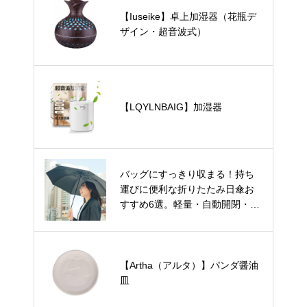
【Iuseike】卓上加湿器（花瓶デ
ザイン・超音波式）
【LQYLNBAIG】加湿器
バッグにすっきり収まる！持ち
運びに便利な折りたたみ日傘お
すすめ6選。軽量・自動開閉・お
しゃれデザインもご紹介。
【Artha（アルタ）】パンダ醤油
皿