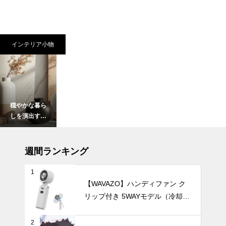
インテリア小物
穏やかな暮ら
しを演出す
る、和モダン
テイストの陶
UV・雨対策
器花瓶おすす
週間ランキング
め3選。
1
【WAVAZO】ハンディファン ク
リップ付き 5WAYモデル（冷却プ
バッグにすっ
レート・100段階風量調節）
きり収納！持
ち運びに便利
2