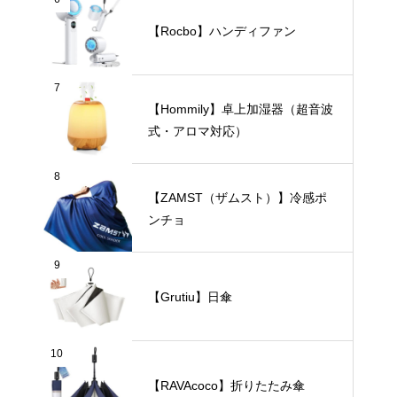
【Rocbo】ハンディファン
7
【Hommily】卓上加湿器（超音波
式・アロマ対応）
8
【ZAMST（ザムスト）】冷感ポ
ンチョ
9
【Grutiu】日傘
10
【RAVAcoco】折りたたみ傘