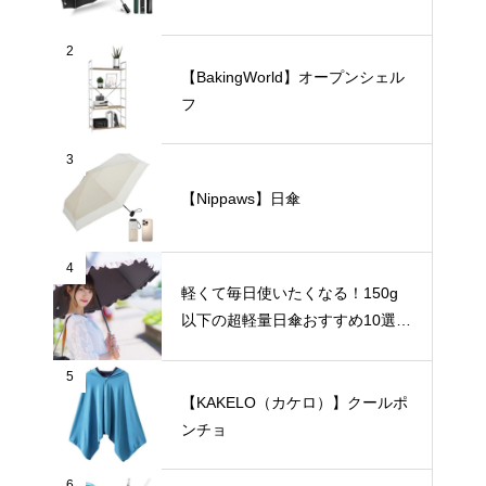
2
【BakingWorld】オープンシェル
フ
3
【Nippaws】日傘
4
軽くて毎日使いたくなる！150g
以下の超軽量日傘おすすめ10選
【完全遮光・晴雨兼用】
5
【KAKELO（カケロ）】クールポ
ンチョ
6