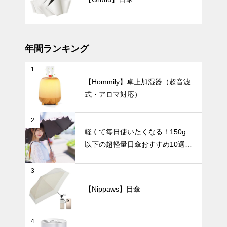
とおしゃれに
なる！花瓶の
インテリア小物
選び方から飾
り方まで徹底
ガイド。
年間ランキング
1
爽やかな透明
【Hommily】卓上加湿器（超音波
感を演出す
式・アロマ対応）
る、おしゃれ
なガラス花瓶
インテリア小物
の選び方。
2
軽くて毎日使いたくなる！150g
以下の超軽量日傘おすすめ10選
【完全遮光・晴雨兼用】
シンプルで美
3
しい暮らし。
北欧花瓶がつ
【Nippaws】日傘
くる上質イン
UV・雨対策
テリア。
4