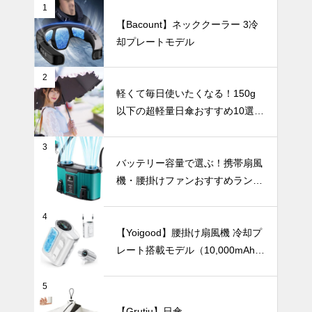
選。
1
【Bacount】ネッククーラー 3冷
バッグにすっ
却プレートモデル
きり収納！持
ち運びに便利
な折りたたみ
暑さ対策
2
日傘おすすめ
軽くて毎日使いたくなる！150g
6選｜軽量・
以下の超軽量日傘おすすめ10選
自動開閉・お
【完全遮光・晴雨兼用】
しゃれデザイ
ンで毎日快適
3
【2025年最
に
バッテリー容量で選ぶ！携帯扇風
新版】軽くて
機・腰掛けファンおすすめランキ
快適！バッグ
ングTOP10【2026年最新】
にすっきり収
インテリア小物
まる「100g
4
台のミニ扇風
【Yoigood】腰掛け扇風機 冷却プ
機」おすすめ
レート搭載モデル（10,000mAh・
5選
120段階風量調節）
シンプルイン
5
テリアがもっ
【Grutiu】日傘