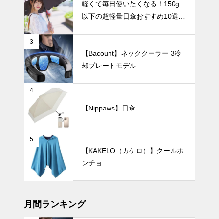
UV・雨対策
で、人気の日
軽くて毎日使いたくなる！150g
すすめランキ
傘を徹底比較
以下の超軽量日傘おすすめ10選
ングTOP10
～
【完全遮光・晴雨兼用】
【2026年最
新】
3
【Bacount】ネッククーラー 3冷
UV対策も華
却プレートモデル
やかに楽しも
う！フェミニ
ンで上品な日
UV・雨対策
4
傘おすすめ4
【Nippaws】日傘
選。
5
くすみカラー
【KAKELO（カケロ）】クールポ
でさりげなく
ンチョ
紫外線対策。
おしゃれで上
UV・雨対策
品なニュアン
スカラーの日
月間ランキング
傘おすすめ6