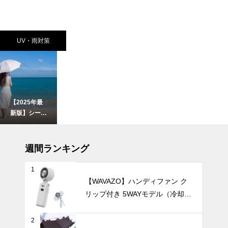
UV・雨対策
【2025年最
新版】シーン
や好みで選べ
る日傘の完全
暑さ対策
ガイド ～折
週間ランキング
りたたみ・晴
雨兼用・フェ
1
ミニン・形状
【WAVAZO】ハンディファン ク
記憶・自動開
リップ付き 5WAYモデル（冷却プ
バッテリー容
閉・超軽量・
レート・100段階風量調節）
量で選ぶ！携
メンズ・くす
帯扇風機・腰
みカラーま
2
掛けファンお