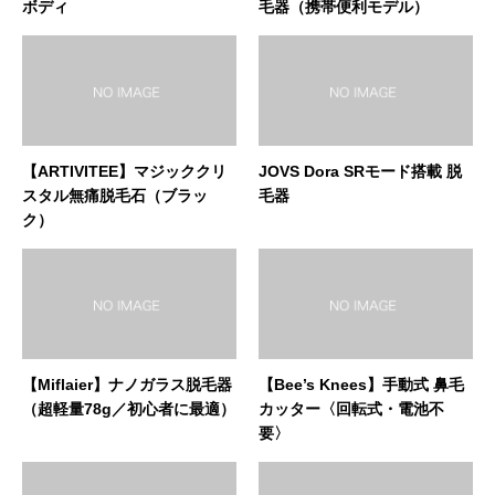
ボディ
毛器（携帯便利モデル）
【ARTIVITEE】マジッククリ
JOVS Dora SRモード搭載 脱
スタル無痛脱毛石（ブラッ
毛器
ク）
【Miflaier】ナノガラス脱毛器
【Bee’s Knees】手動式 鼻毛
（超軽量78g／初心者に最適）
カッター〈回転式・電池不
要〉