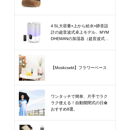
4.5L大容量×上から給水×静音設
計の超音波式卓上モデル、MYM
DHEMANの加湿器（超音波式・
卓上）
【Moskcsekt】フラワーベース
ワンタッチで簡単、片手でラク
ラク使える！自動開閉式の日傘
おすすめ8選。