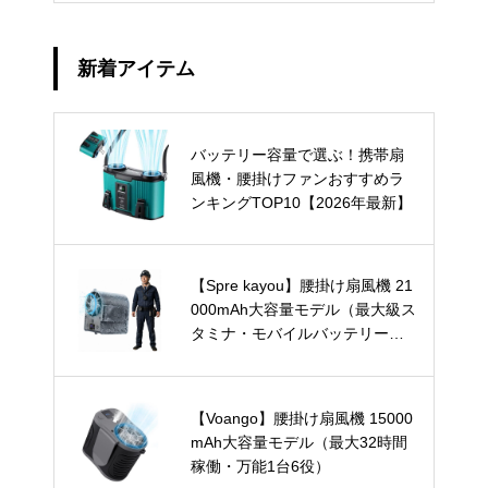
新着アイテム
バッテリー容量で選ぶ！携帯扇
風機・腰掛けファンおすすめラ
ンキングTOP10【2026年最新】
【Spre kayou】腰掛け扇風機 21
000mAh大容量モデル（最大級ス
タミナ・モバイルバッテリー兼
用）
【Voango】腰掛け扇風機 15000
mAh大容量モデル（最大32時間
稼働・万能1台6役）