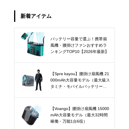
新着アイテム
バッテリー容量で選ぶ！携帯扇
風機・腰掛けファンおすすめラ
ンキングTOP10【2026年最新】
【Spre kayou】腰掛け扇風機 21
000mAh大容量モデル（最大級ス
タミナ・モバイルバッテリー兼
用）
【Voango】腰掛け扇風機 15000
mAh大容量モデル（最大32時間
稼働・万能1台6役）