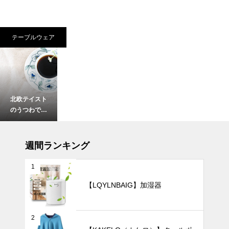
テーブルウェア
北欧テイスト
のうつわで楽
しむ、おしゃ
れな「おうち
インテリア小物
カフェ」5選
週間ランキング
〜 忙しい毎
日に、小さな
1
癒やしのひと
【LQYLNBAIG】加湿器
ときを 〜
お部屋をワン
ランク上の空
間へ。ホワイ
2
ト系の花瓶8
暑さ対策