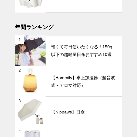
ーフ花瓶が作
インテリア小物
る新しいイン
テリア。
年間ランキング
1
お部屋がまる
軽くて毎日使いたくなる！150g
でギャラリー
以下の超軽量日傘おすすめ10選
に。アートの
ように飾れる
UV・雨対策
【完全遮光・晴雨兼用】
おしゃれな花
2
瓶27選。
【Hommily】卓上加湿器（超音波
式・アロマ対応）
ビジネスやア
3
ウトドアでも
スマートに紫
【Nippaws】日傘
外線対策を。
UV・雨対策
男性におすす
めの丈夫で大
4