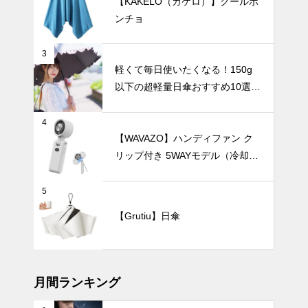
【KAKELO（カケロ）】クールポ
選で叶える上
ンチョ
質インテリ
ア。
3
軽くて毎日使いたくなる！150g
バッテリー容
以下の超軽量日傘おすすめ10選
量で選ぶ！携
【完全遮光・晴雨兼用】
帯扇風機・腰
掛けファンお
暑さ対策
4
すすめランキ
【WAVAZO】ハンディファン ク
ングTOP10
リップ付き 5WAYモデル（冷却プ
【2026年最
レート・100段階風量調節）
新】
5
【2025年最
【Grutiu】日傘
新版】24時
間以上使える
大容量ハンデ
UV・雨対策
ィファンおす
すめ7選
月間ランキング