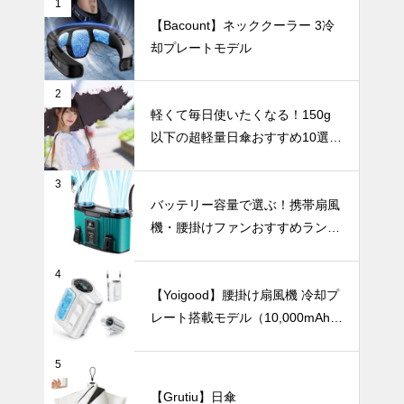
1
【Bacount】ネッククーラー 3冷
【2025年最
却プレートモデル
新版】片手で
ワンタッチ！
自動開閉式の
UV・雨対策
2
日傘おすすめ
軽くて毎日使いたくなる！150g
8選｜毎日の
以下の超軽量日傘おすすめ10選
通勤や旅行が
【完全遮光・晴雨兼用】
もっとラクに
なる！
3
軽くて毎日使
バッテリー容量で選ぶ！携帯扇風
いたくなる！
機・腰掛けファンおすすめランキ
150g以下の
ングTOP10【2026年最新】
超軽量日傘お
インテリア小物
すすめ10選
4
【完全遮光・
【Yoigood】腰掛け扇風機 冷却プ
晴雨兼用】
レート搭載モデル（10,000mAh・
120段階風量調節）
花とアートを
5
楽しむ暮ら
【Grutiu】日傘
し。人体モチ