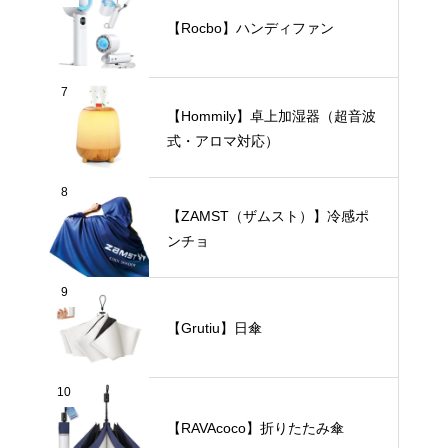
【Rocbo】ハンディファン
7
【Hommily】卓上加湿器（超音波
式・アロマ対応）
8
【ZAMST（ザムスト）】冷感ポ
ンチョ
9
【Grutiu】日傘
10
【RAVAcoco】折りたたみ傘