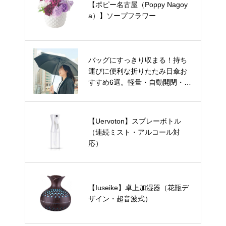
【ポピー名古屋（Poppy Nagoy
a）】ソープフラワー
バッグにすっきり収まる！持ち
運びに便利な折りたたみ日傘お
すすめ6選。軽量・自動開閉・お
しゃれデザインもご紹介。
【Uervoton】スプレーボトル
（連続ミスト・アルコール対
応）
【Iuseike】卓上加湿器（花瓶デ
ザイン・超音波式）