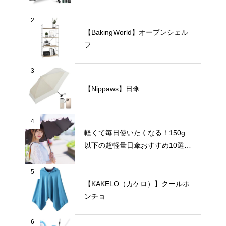
2
【BakingWorld】オープンシェル
フ
3
【Nippaws】日傘
4
軽くて毎日使いたくなる！150g
以下の超軽量日傘おすすめ10選
【完全遮光・晴雨兼用】
5
【KAKELO（カケロ）】クールポ
ンチョ
6