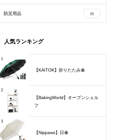
防災用品
15
人気ランキング
1
【KAITOK】折りたたみ傘
2
【BakingWorld】オープンシェル
フ
3
【Nippaws】日傘