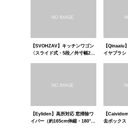
【SVOHZAV】キッチンワゴン
【Qinaai
〈スライド式・5段／外寸幅20c
イヤブラシ
m・ホワイト〉
【Eyliden】高所対応 窓掃除ワ
【Caivi
イパー（約165cm伸縮・180°回
去ボックス