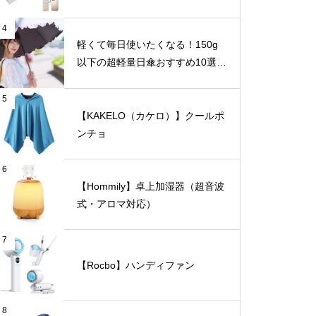
4
軽くて毎日使いたくなる！150g
以下の超軽量日傘おすすめ10選
【完全遮光・晴雨兼用】
5
【KAKELO（カケロ）】クールポ
ンチョ
6
【Hommily】卓上加湿器（超音波
式・アロマ対応）
7
【Rocbo】ハンディファン
8