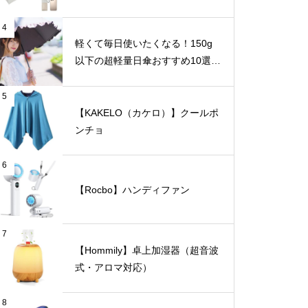
4
軽くて毎日使いたくなる！150g
以下の超軽量日傘おすすめ10選
【完全遮光・晴雨兼用】
5
【KAKELO（カケロ）】クールポ
ンチョ
6
【Rocbo】ハンディファン
7
【Hommily】卓上加湿器（超音波
式・アロマ対応）
8