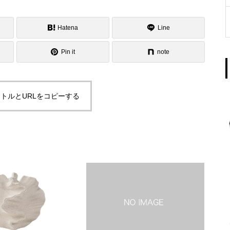
Hatena
Line
Pin it
note
トルとURLをコピーする