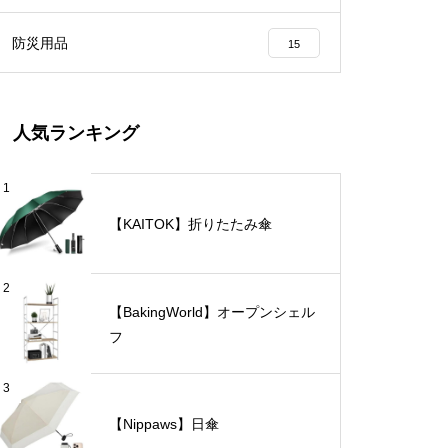
防災用品
15
人気ランキング
1
【KAITOK】折りたたみ傘
2
【BakingWorld】オープンシェル
フ
3
【Nippaws】日傘