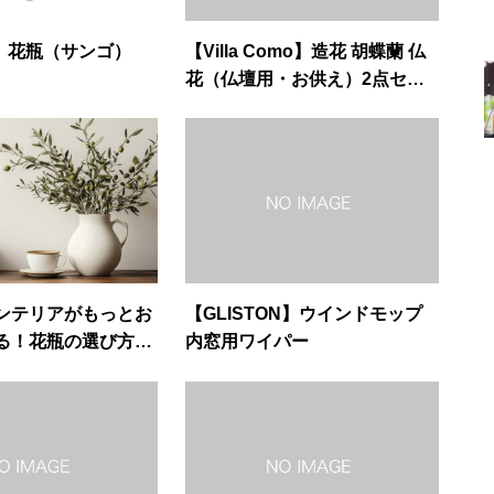
ob】花瓶（サンゴ）
【Villa Como】造花 胡蝶蘭 仏
花（仏壇用・お供え）2点セッ
ト
ンテリアがもっとお
【GLISTON】ウインドモップ
る！花瓶の選び方か
内窓用ワイパー
で徹底ガイド。