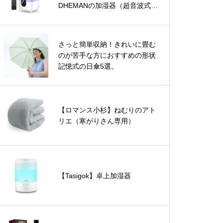
DHEMANの加湿器（超音波式・
卓上）
さっと簡単収納！きれいに畳む
のが苦手な方におすすめの形状
記憶式の日傘5選。
【ロマンス小杉】ねむりのアト
リエ（寒がりさん専用）
【Tasigok】卓上加湿器