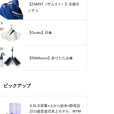
【ZAMST（ザムスト）】冷感ポ
ンチョ
9
【Grutiu】日傘
10
【RAVAcoco】折りたたみ傘
ピックアップ
4.5L大容量×上から給水×静音設
計の超音波式卓上モデル、MYM