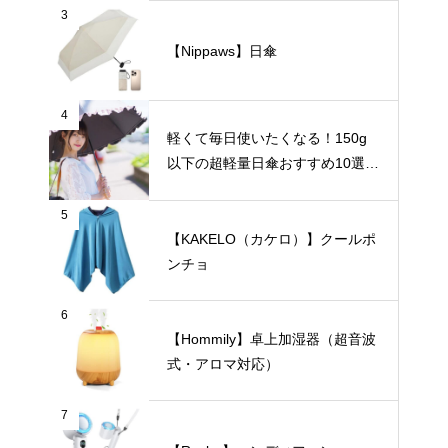
3
【Nippaws】日傘
4
軽くて毎日使いたくなる！150g
以下の超軽量日傘おすすめ10選
【完全遮光・晴雨兼用】
5
【KAKELO（カケロ）】クールポ
ンチョ
6
【Hommily】卓上加湿器（超音波
式・アロマ対応）
7