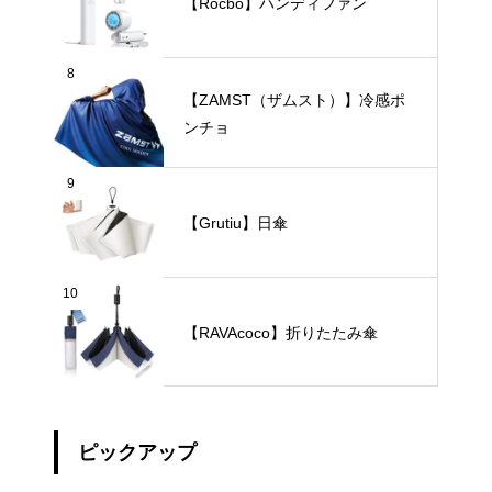
【Rocbo】ハンディファン
8
【ZAMST（ザムスト）】冷感ポ
ンチョ
9
【Grutiu】日傘
10
【RAVAcoco】折りたたみ傘
ピックアップ