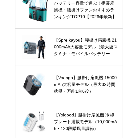
バッテリー容量で選ぶ！携帯扇
風機・腰掛けファンおすすめラ
ンキングTOP10【2026年最新】
【Spre kayou】腰掛け扇風機 21
000mAh大容量モデル（最大級ス
タミナ・モバイルバッテリー兼
用）
【Voango】腰掛け扇風機 15000
mAh大容量モデル（最大32時間
稼働・万能1台6役）
【Yoigood】腰掛け扇風機 冷却
プレート搭載モデル（10,000mA
h・120段階風量調節）