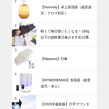
1
２０２４年の
【Hommily】卓上加湿器（超音波
おすすめ折り
式・アロマ対応）
たたみ傘ベス
ト９
インテリア小物
2
軽くて毎日使いたくなる！150g
以下の超軽量日傘おすすめ10選
【完全遮光・晴雨兼用】
枝ものや背の
3
高い花をもっ
と素敵に。陶
【Nippaws】日傘
器製ロングベ
暑さ対策
ースでつくる
洗練インテリ
4
ア。
【MYMDHEMAN】加湿器（超音
波式・卓上）
バッテリー容
量で選ぶ！携
5
帯扇風機・腰
【2025年最新版】片手でワンタ
掛けファンお