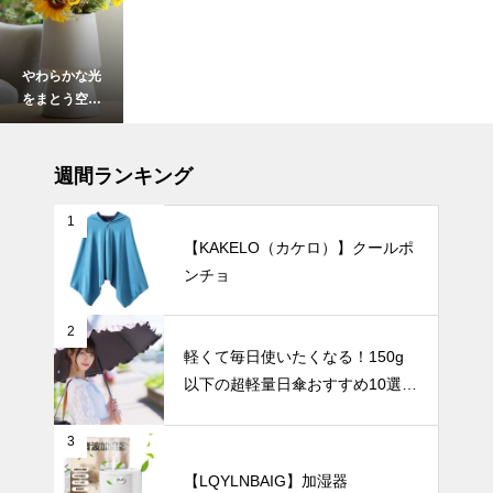
やわらかな光
をまとう空間
づくり。白磁
の花瓶で演出
暑さ対策
するモダンな
週間ランキング
暮らし。
1
【KAKELO（カケロ）】クールポ
ンチョ
【2025年最
新版】暑さを
一瞬で和らげ
2
る！冷却プレ
暑さ対策
軽くて毎日使いたくなる！150g
ート付きハン
以下の超軽量日傘おすすめ10選
ディファンお
【完全遮光・晴雨兼用】
すすめ10選
3
【LQYLNBAIG】加湿器
【2025年最