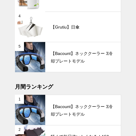
新版】軽くて
快適！バッグ
にすっきり収
暑さ対策
4
まる「100g
【Grutiu】日傘
台のミニ扇風
機」おすすめ
5選
5
炎天下の観戦
【Bacount】ネッククーラー 3冷
を快適に！夏
却プレートモデル
の暑さを忘れ
させる「着る
インテリア小物
冷感」おすす
めアイテム8
月間ランキング
選
1
【Bacount】ネッククーラー 3冷
お部屋がまる
却プレートモデル
でギャラリー
に。アートの
ように飾れる
暑さ対策
2
おしゃれな花