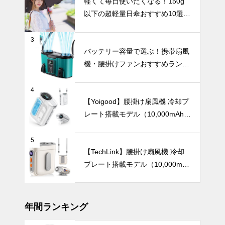
軽くて毎日使いたくなる！150g
瓶27選。
以下の超軽量日傘おすすめ10選
【完全遮光・晴雨兼用】
3
【2025年最
バッテリー容量で選ぶ！携帯扇風
新版】通勤・
機・腰掛けファンおすすめランキ
アウトドア・
ングTOP10【2026年最新】
オフィスの暑
UV・雨対策
さ対策に！お
4
しゃれで高機
【Yoigood】腰掛け扇風機 冷却プ
能なハンディ
レート搭載モデル（10,000mAh・
ファンおすす
120段階風量調節）
め7選
軽くて毎日使
5
いたくなる！
【TechLink】腰掛け扇風機 冷却
150g以下の
プレート搭載モデル（10,000mA
超軽量日傘お
UV・雨対策
h・驚異の199段階風量調節）
すすめ10選
【完全遮光・
晴雨兼用】
年間ランキング