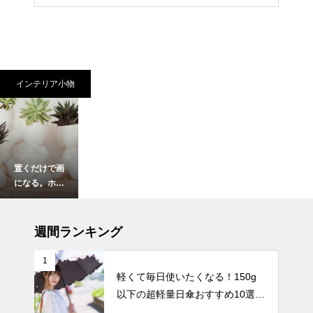
インテリア小物
置くだけで画
になる。ホワ
イト花瓶で楽
しむモダンア
インテリア小物
ート。
週間ランキング
1
軽くて毎日使いたくなる！150g
以下の超軽量日傘おすすめ10選
枝ものや背の
【完全遮光・晴雨兼用】
高い花をもっ