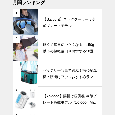
月間ランキング
1
【Bacount】ネッククーラー 3冷
【2025年最
却プレートモデル
新版】暑さを
一瞬で和らげ
る！冷却プレ
UV・雨対策
2
ート付きハン
軽くて毎日使いたくなる！150g
ディファンお
以下の超軽量日傘おすすめ10選
すすめ10選
【完全遮光・晴雨兼用】
3
UV対策も華
バッテリー容量で選ぶ！携帯扇風
やかに楽しも
機・腰掛けファンおすすめランキ
う！フェミニ
ングTOP10【2026年最新】
ンで上品な日
UV・雨対策
傘おすすめ4
4
選。
【Yoigood】腰掛け扇風機 冷却プ
レート搭載モデル（10,000mAh・
120段階風量調節）