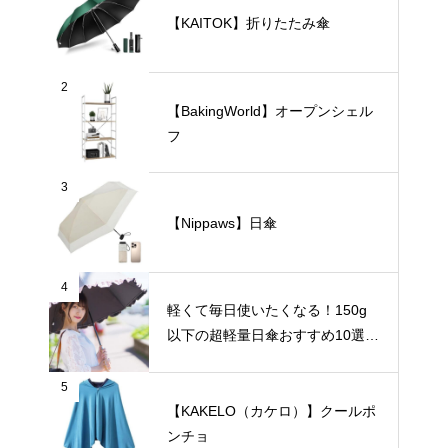
【KAITOK】折りたたみ傘
2
【BakingWorld】オープンシェル
フ
3
【Nippaws】日傘
4
軽くて毎日使いたくなる！150g
以下の超軽量日傘おすすめ10選
【完全遮光・晴雨兼用】
5
【KAKELO（カケロ）】クールポ
ンチョ