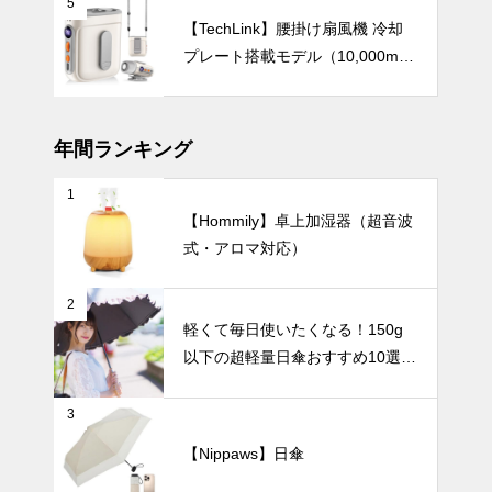
バッグに入れ
5
ても邪魔にな
【TechLink】腰掛け扇風機 冷却
らない！超軽
プレート搭載モデル（10,000mA
量の日傘おす
テーブルウェア
h・驚異の199段階風量調節）
すめ10選。
年間ランキング
1
北欧テイスト
【Hommily】卓上加湿器（超音波
のうつわで楽
式・アロマ対応）
しむ、おしゃ
れな「おうち
インテリア小物
カフェ」5選
2
〜 忙しい毎
軽くて毎日使いたくなる！150g
日に、小さな
以下の超軽量日傘おすすめ10選
癒やしのひと
【完全遮光・晴雨兼用】
ときを 〜
シンプルで美
3
しい暮らし。
北欧花瓶がつ
【Nippaws】日傘
くる上質イン
UV・雨対策