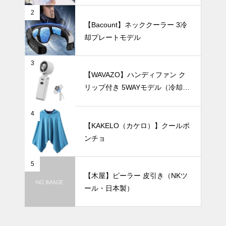
と素敵に。陶
2
器製ロングベ
UV・雨対策
【Bacount】ネッククーラー 3冷
ースでつくる
却プレートモデル
洗練インテリ
ア。
3
【WAVAZO】ハンディファン ク
２０２４年の
リップ付き 5WAYモデル（冷却プ
おすすめ折り
レート・100段階風量調節）
たたみ傘ベス
ト９
テーブルウェア
4
【KAKELO（カケロ）】クールポ
ンチョ
5
親子の朝食が
【木屋】ピーラー 皮引き（NKツ
もっと楽しく
ール・日本製）
なる、 おし
ゃれでかわい
暑さ対策
い食器7選。