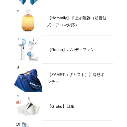
6
【Hommily】卓上加湿器（超音波
式・アロマ対応）
7
【Rocbo】ハンディファン
8
【ZAMST（ザムスト）】冷感ポ
ンチョ
9
【Grutiu】日傘
10