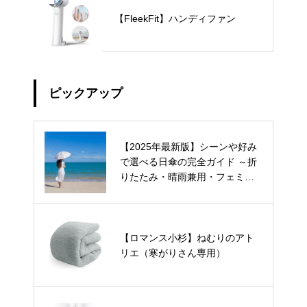
【FleekFit】ハンディファン
ピックアップ
【2025年最新版】シーンや好み
で選べる日傘の完全ガイド ～折
りたたみ・晴雨兼用・フェミニ
ン・形状記憶・自動開閉・超軽
量・メンズ・くすみカラーま
で、人気の日傘を徹底比較～
【ロマンス小杉】ねむりのアト
リエ（寒がりさん専用）