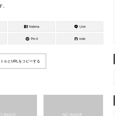
す。
Hatena
Line
Pin it
note
トルとURLをコピーする