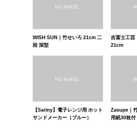
WISH SUN｜竹せいろ 21cm 二
吉冨士工芸
段 深型
21cm
【Sariny】電子レンジ用 ホット
Zasupe｜
サンドメーカー（ブルー）
用紙30枚付