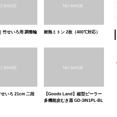
｜竹せいろ用 調整輪
耐熱ミトン 2枚（400℃対応）
竹せいろ 21cm 二段
【Goods Land】縦型ピーラー
多機能皮むき器 GD-3IN1PL-BL