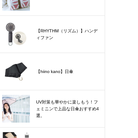
【RHYTHM（リズム）】ハンデ
ィファン
【hiino kano】日傘
UV対策も華やかに楽しもう！フ
ェミニンで上品な日傘おすすめ4
選。