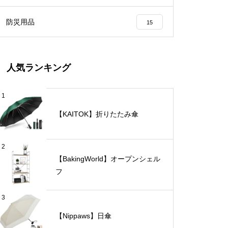
防災用品
15
人気ランキング
1
【KAITOK】折りたたみ傘
2
【BakingWorld】オープンシェル
フ
3
【Nippaws】日傘