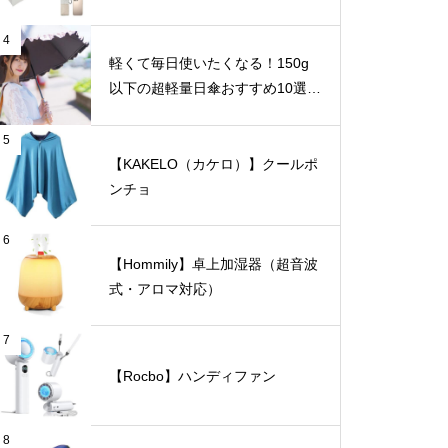
4
軽くて毎日使いたくなる！150g
以下の超軽量日傘おすすめ10選
【完全遮光・晴雨兼用】
5
【KAKELO（カケロ）】クールポ
ンチョ
6
【Hommily】卓上加湿器（超音波
式・アロマ対応）
7
【Rocbo】ハンディファン
8