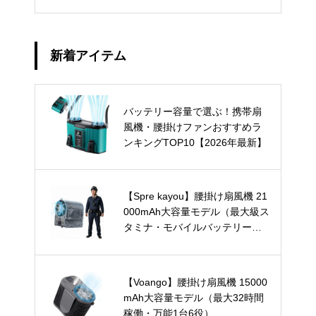
新着アイテム
バッテリー容量で選ぶ！携帯扇
風機・腰掛けファンおすすめラ
ンキングTOP10【2026年最新】
【Spre kayou】腰掛け扇風機 21
000mAh大容量モデル（最大級ス
タミナ・モバイルバッテリー兼
用）
【Voango】腰掛け扇風機 15000
mAh大容量モデル（最大32時間
稼働・万能1台6役）