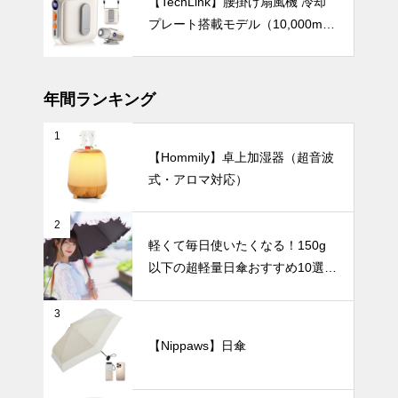
【TechLink】腰掛け扇風機 冷却
帯扇風機・腰
プレート搭載モデル（10,000mA
掛けファンお
UV・雨対策
h・驚異の199段階風量調節）
すすめランキ
ングTOP10
【2026年最
年間ランキング
新】
1
バッグにすっ
【Hommily】卓上加湿器（超音波
きり収納！持
式・アロマ対応）
ち運びに便利
な折りたたみ
UV・雨対策
日傘おすすめ
2
6選｜軽量・
軽くて毎日使いたくなる！150g
自動開閉・お
以下の超軽量日傘おすすめ10選
しゃれデザイ
【完全遮光・晴雨兼用】
ンで毎日快適
バッグに入れ
に
3
ても邪魔にな
らない！超軽
【Nippaws】日傘
量の日傘おす
インテリア小物
すめ10選。