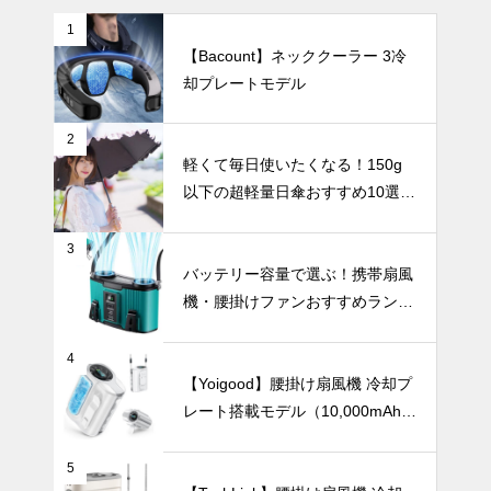
1
【Bacount】ネッククーラー 3冷
2024年おす
却プレートモデル
すめ携帯扇風
機ベスト5。
デザイン性・
暑さ対策
2
機能性・使い
軽くて毎日使いたくなる！150g
やすさで選
以下の超軽量日傘おすすめ10選
ぶ、人気モデ
【完全遮光・晴雨兼用】
ルを徹底比
較！
3
【2025年最
バッテリー容量で選ぶ！携帯扇風
新版】24時
機・腰掛けファンおすすめランキ
間以上使える
ングTOP10【2026年最新】
大容量ハンデ
暑さ対策
ィファンおす
4
すめ7選
【Yoigood】腰掛け扇風機 冷却プ
レート搭載モデル（10,000mAh・
120段階風量調節）
バッテリー容
5
量で選ぶ！携