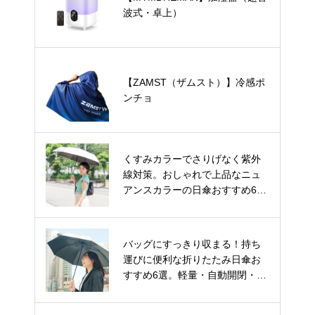
波式・卓上）
【ZAMST（ザムスト）】冷感ポ
ンチョ
くすみカラーでさりげなく紫外
線対策。おしゃれで上品なニュ
アンスカラーの日傘おすすめ6
選。
バッグにすっきり収まる！持ち
運びに便利な折りたたみ日傘お
すすめ6選。軽量・自動開閉・お
しゃれデザインもご紹介。