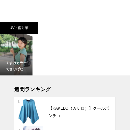
UV・雨対策
くすみカラー
でさりげなく
紫外線対策。
おしゃれで上
UV・雨対策
品なニュアン
週間ランキング
スカラーの日
傘おすすめ6
1
選。
【KAKELO（カケロ）】クールポ
ンチョ
ビジネスやア
ウトドアでも
スマートに紫