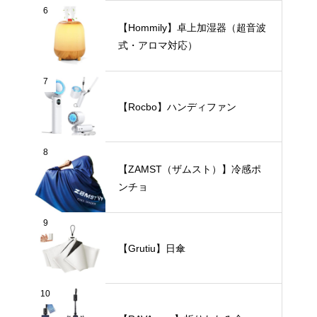
6
【Hommily】卓上加湿器（超音波
式・アロマ対応）
7
【Rocbo】ハンディファン
8
【ZAMST（ザムスト）】冷感ポ
ンチョ
9
【Grutiu】日傘
10