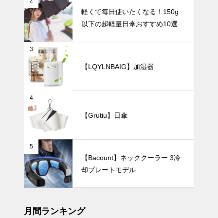
2
外線対策を。
インテリア小物
軽くて毎日使いたくなる！150g
男性におすす
以下の超軽量日傘おすすめ10選
めの丈夫で大
【完全遮光・晴雨兼用】
きな日傘5
選。
3
【LQYLNBAIG】加湿器
置くだけで画
になる。ホワ
イト花瓶で楽
しむモダンア
UV・雨対策
4
ート。
【Grutiu】日傘
5
UV対策も華
【Bacount】ネッククーラー 3冷
やかに楽しも
却プレートモデル
う！フェミニ
ンで上品な日
暑さ対策
傘おすすめ4
選。
月間ランキング