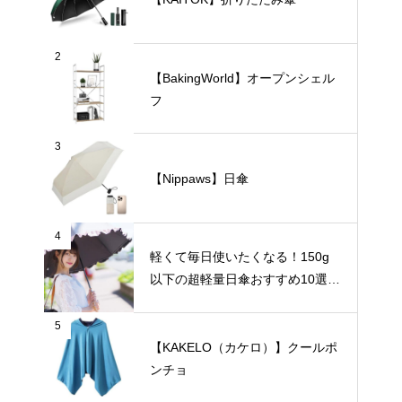
2
【BakingWorld】オープンシェル
フ
3
【Nippaws】日傘
4
軽くて毎日使いたくなる！150g
以下の超軽量日傘おすすめ10選
【完全遮光・晴雨兼用】
5
【KAKELO（カケロ）】クールポ
ンチョ