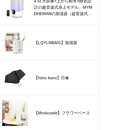
4.5L大容量×上から給水×静音設
計の超音波式卓上モデル、MYM
DHEMANの加湿器（超音波式・
卓上）
【LQYLNBAIG】加湿器
【hiino kano】日傘
【Moskcsekt】フラワーベース