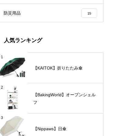
防災用品
15
人気ランキング
1
【KAITOK】折りたたみ傘
2
【BakingWorld】オープンシェル
フ
3
【Nippaws】日傘