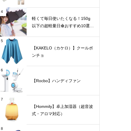
4
軽くて毎日使いたくなる！150g
以下の超軽量日傘おすすめ10選
【完全遮光・晴雨兼用】
5
【KAKELO（カケロ）】クールポ
ンチョ
6
【Rocbo】ハンディファン
7
【Hommily】卓上加湿器（超音波
式・アロマ対応）
8