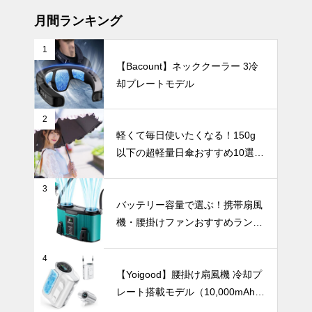
ィファンおす
すめ7選
月間ランキング
1
【Bacount】ネッククーラー 3冷
傘を畳む手間
却プレートモデル
から解放！閉
じるだけで簡
単に美しく収
UV・雨対策
2
納できる「形
軽くて毎日使いたくなる！150g
状記憶日傘」
以下の超軽量日傘おすすめ10選
おすすめ5選
【完全遮光・晴雨兼用】
｜通勤やビジ
ネスにぴった
3
バッグに入れ
り
バッテリー容量で選ぶ！携帯扇風
ても邪魔にな
機・腰掛けファンおすすめランキ
らない！超軽
ングTOP10【2026年最新】
量の日傘おす
インテリア小物
すめ10選。
4
【Yoigood】腰掛け扇風機 冷却プ
レート搭載モデル（10,000mAh・
120段階風量調節）