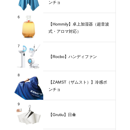
ンチョ
6
【Hommily】卓上加湿器（超音波
式・アロマ対応）
7
【Rocbo】ハンディファン
8
【ZAMST（ザムスト）】冷感ポ
ンチョ
9
【Grutiu】日傘