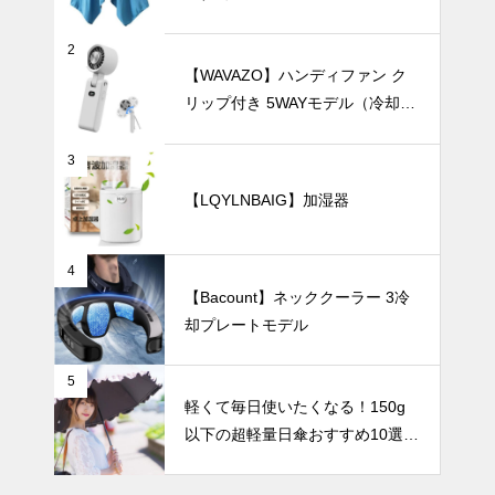
をまとう空間
づくり。白磁
2
の花瓶で演出
インテリア小物
【WAVAZO】ハンディファン ク
するモダンな
リップ付き 5WAYモデル（冷却プ
暮らし。
レート・100段階風量調節）
3
【LQYLNBAIG】加湿器
手軽に始める
花のある暮ら
し。小さめ一
輪挿しの魅力
暑さ対策
4
と楽しみ方。
【Bacount】ネッククーラー 3冷
却プレートモデル
5
【2025年最
軽くて毎日使いたくなる！150g
新版】24時
以下の超軽量日傘おすすめ10選
間以上使える
【完全遮光・晴雨兼用】
大容量ハンデ
UV・雨対策