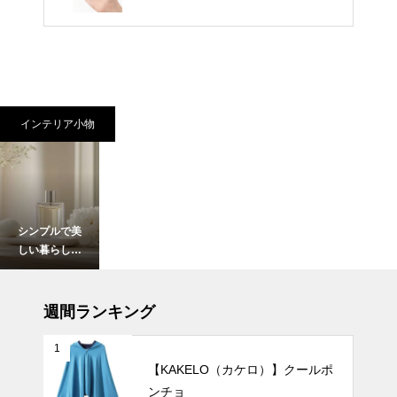
インテリア小物
シンプルで美
しい暮らし。
北欧花瓶がつ
くる上質イン
インテリア小物
テリア。
週間ランキング
1
【KAKELO（カケロ）】クールポ
ンチョ
やわらかな光