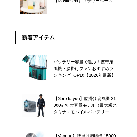
【Moskcsekt】フラワーベース
新着アイテム
バッテリー容量で選ぶ！携帯扇
風機・腰掛けファンおすすめラ
ンキングTOP10【2026年最新】
【Spre kayou】腰掛け扇風機 21
000mAh大容量モデル（最大級ス
タミナ・モバイルバッテリー兼
用）
【Voango】腰掛け扇風機 15000