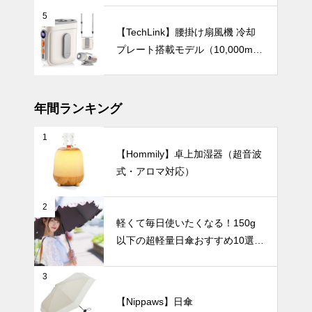
お部屋をワン
5
ランク上の空
【TechLink】腰掛け扇風機 冷却
間へ。ホワイ
プレート搭載モデル（10,000mA
ト系の花瓶8
UV・雨対策
h・驚異の199段階風量調節）
選で叶える上
質インテリ
ア。
年間ランキング
1
軽くて毎日使
【Hommily】卓上加湿器（超音波
いたくなる！
式・アロマ対応）
150g以下の
超軽量日傘お
UV・雨対策
すすめ10選
2
【完全遮光・
軽くて毎日使いたくなる！150g
晴雨兼用】
以下の超軽量日傘おすすめ10選
【完全遮光・晴雨兼用】
バッグにすっ
3
きり収納！持
ち運びに便利
【Nippaws】日傘