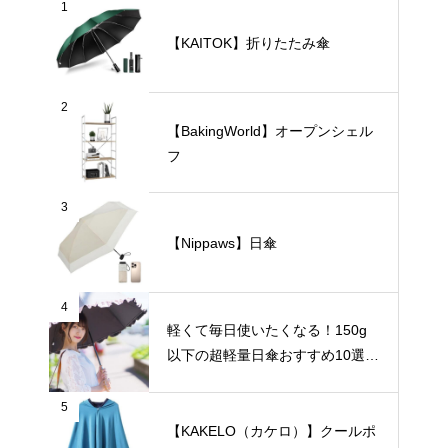
1
【KAITOK】折りたたみ傘
2
【BakingWorld】オープンシェル
フ
3
【Nippaws】日傘
4
軽くて毎日使いたくなる！150g
以下の超軽量日傘おすすめ10選
【完全遮光・晴雨兼用】
5
【KAKELO（カケロ）】クールポ