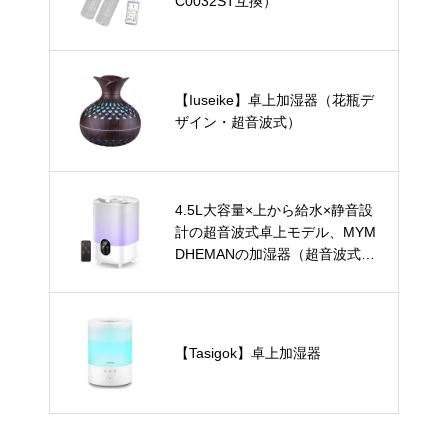
C0032ST互換）
【Iuseike】卓上加湿器（花瓶デ
ザイン・超音波式）
4.5L大容量×上から給水×静音設
計の超音波式卓上モデル、MYM
DHEMANの加湿器（超音波式・
卓上）
【Tasigok】卓上加湿器