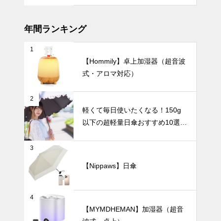
イムを。小さ
な幸せを運ぶ
「小ぶりなボ
年間ランキング
ウル」3選。
1
急な雨でも慌
【Hommily】卓上加湿器（超音波
てない！晴れ
式・アロマ対応）
の日も雨の日
も活躍する、
テーブルウェア
晴雨兼用日傘
2
おすすめ6
軽くて毎日使いたくなる！150g
選。
以下の超軽量日傘おすすめ10選
【完全遮光・晴雨兼用】
日常が特別に
3
なる北欧アイ
テム20選。
【Nippaws】日傘
ムーミンから
UV・雨対策
美濃焼まで、
こだわり食器
4
で叶える理想
【MYMDHEMAN】加湿器（超音
の暮らし。