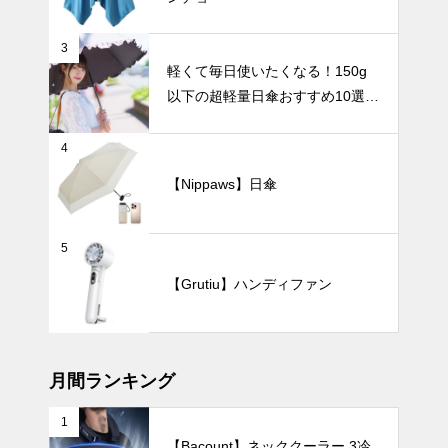
花瓶の魅力。
3
軽くて毎日使いたくなる！150g
モノトーン花
以下の超軽量日傘おすすめ10選
瓶が生む美し
【完全遮光・晴雨兼用】
いコントラス
ト。花が引き
インテリア小物
4
立つ空間コー
【Nippaws】日傘
デ。
5
花とアートを
【Grutiu】ハンディファン
楽しむ暮ら
し。人体モチ
ーフ花瓶が作
テーブルウェア
る新しいイン
テリア。
月間ランキング
1
【Bacount】ネッククーラー 3冷