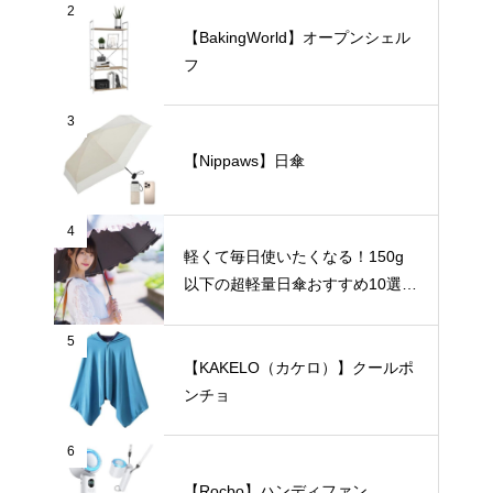
2
【BakingWorld】オープンシェル
フ
3
【Nippaws】日傘
4
軽くて毎日使いたくなる！150g
以下の超軽量日傘おすすめ10選
【完全遮光・晴雨兼用】
5
【KAKELO（カケロ）】クールポ
ンチョ
6
【Rocbo】ハンディファン