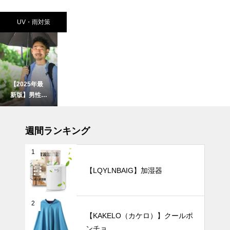
UV・雨対策
【2025年最
新版】男性向
け日傘おすす
め5選｜大き
インテリア小物
めサイズで強
週間ランキング
風に強く、ビ
ジネスでも使
1
いやすい
【LQYLNBAIG】加湿器
お部屋に優し
いぬくもり
を。北欧風
2
「ホワイト×
インテリア小物
【KAKELO（カケロ）】クールポ
マット質感」
ンチョ