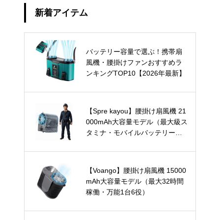
新着アイテム
バッテリー容量で選ぶ！携帯扇
風機・腰掛けファンおすすめラ
ンキングTOP10【2026年最新】
【Spre kayou】腰掛け扇風機 21
000mAh大容量モデル（最大級ス
タミナ・モバイルバッテリー兼
用）
【Voango】腰掛け扇風機 15000
mAh大容量モデル（最大32時間
稼働・万能1台6役）