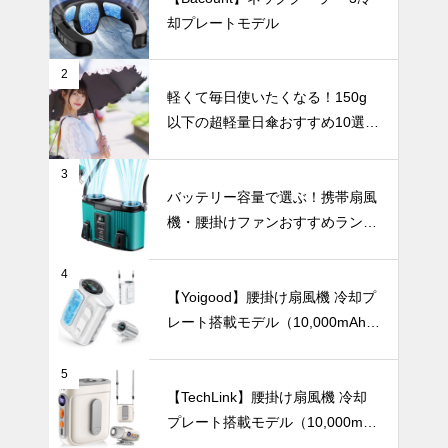
新生活や結婚
却プレートモデル
祝いにおすす
め。もらって
嬉しい、こだ
暑さ対策
2
わりの食器ギ
軽くて毎日使いたくなる！150g
フト10選。
以下の超軽量日傘おすすめ10選
【完全遮光・晴雨兼用】
3
【2025年最
バッテリー容量で選ぶ！携帯扇風
新版】暑い夏
機・腰掛けファンおすすめランキ
も涼しく快適
ングTOP10【2026年最新】
に！冷却プレ
テーブルウェア
ート付きハン
4
ディファンお
【Yoigood】腰掛け扇風機 冷却プ
すすめ10選
レート搭載モデル（10,000mAh・
120段階風量調節）
北欧柄やムー
5
ミンと一緒
【TechLink】腰掛け扇風機 冷却
に、心癒やさ
プレート搭載モデル（10,000mA
れるティータ
UV・雨対策
h・驚異の199段階風量調節）