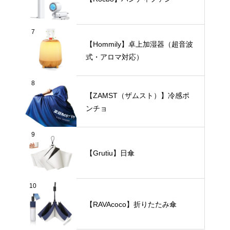
7
【Hommily】卓上加湿器（超音波
式・アロマ対応）
8
【ZAMST（ザムスト）】冷感ポ
ンチョ
9
【Grutiu】日傘
10
【RAVAcoco】折りたたみ傘