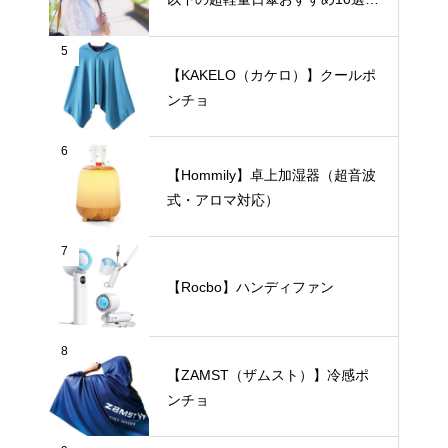
【完全遮光・晴雨兼用】
5
【KAKELO（カケロ）】クールポ
ンチョ
6
【Hommily】卓上加湿器（超音波
式・アロマ対応）
7
【Rocbo】ハンディファン
8
【ZAMST（ザムスト）】冷感ポ
ンチョ