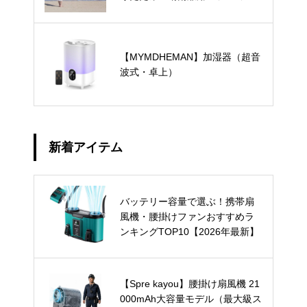
ン・形状記憶・自動開閉・超軽
量・メンズ・くすみカラーま
で、人気の日傘を徹底比較～
【MYMDHEMAN】加湿器（超音
波式・卓上）
新着アイテム
バッテリー容量で選ぶ！携帯扇
風機・腰掛けファンおすすめラ
ンキングTOP10【2026年最新】
【Spre kayou】腰掛け扇風機 21
000mAh大容量モデル（最大級ス