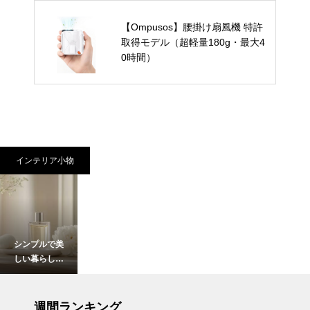
【Ompusos】腰掛け扇風機 特許
取得モデル（超軽量180g・最大4
0時間）
インテリア小物
シンプルで美
しい暮らし。
北欧花瓶がつ
くる上質イン
インテリア小物
テリア。
週間ランキング