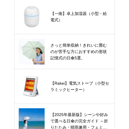
【一南】卓上加湿器（小型・給
電式）
さっと簡単収納！きれいに畳む
のが苦手な方におすすめの形状
記憶式の日傘5選。
【Rakei】電気ストーブ（小型セ
ラミックヒーター）
【2025年最新版】シーンや好み
で選べる日傘の完全ガイド ～折
りたたみ・晴雨兼用・フェミニ