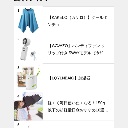
1
【KAKELO（カケロ）】クールポ
ンチョ
枝ものや背の
高い花をもっ
と素敵に。陶
2
器製ロングベ
テーブルウェア
【WAVAZO】ハンディファン ク
ースでつくる
リップ付き 5WAYモデル（冷却プ
洗練インテリ
レート・100段階風量調節）
ア。
3
【LQYLNBAIG】加湿器
ホームパーテ
ィーを華やか
に彩る、おし
ゃれで可愛い
暑さ対策
4
食器15選。
軽くて毎日使いたくなる！150g
以下の超軽量日傘おすすめ10選
【完全遮光・晴雨兼用】
5