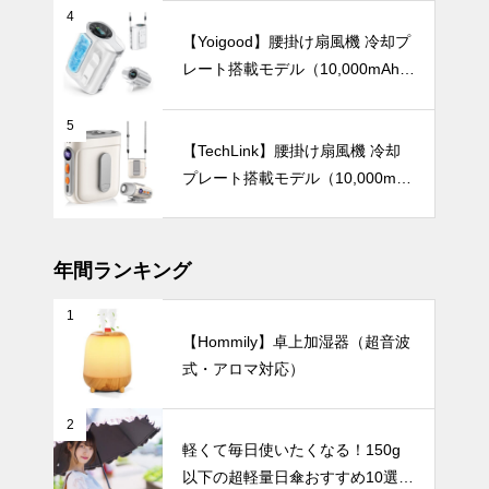
日傘おすすめ
4
6選｜軽量・
【Yoigood】腰掛け扇風機 冷却プ
自動開閉・お
レート搭載モデル（10,000mAh・
しゃれデザイ
120段階風量調節）
ンで毎日快適
【2025年最
5
に
新版】男性向
【TechLink】腰掛け扇風機 冷却
け日傘おすす
プレート搭載モデル（10,000mA
め5選｜大き
インテリア小物
h・驚異の199段階風量調節）
めサイズで強
風に強く、ビ
ジネスでも使
年間ランキング
いやすい
1
北欧からモダ
【Hommily】卓上加湿器（超音波
ンまで。ホワ
式・アロマ対応）
イト花瓶で楽
しむシンプル
UV・雨対策
インテリア、
2
おすすめ30
軽くて毎日使いたくなる！150g
選。
以下の超軽量日傘おすすめ10選