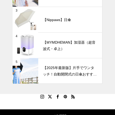
【完全遮光・晴雨兼用】
紫外線対策も
3
可愛くおしゃ
れに！フェミ
【Nippaws】日傘
ニンな日傘お
インテリア小物
すすめ4選｜
通勤やお出か
4
けにぴったり
【MYMDHEMAN】加湿器（超音
の一本を見つ
波式・卓上）
けよう
花とアートを
楽しむ暮ら
5
し。人体モチ
【2025年最新版】片手でワンタ
ーフ花瓶が作
ッチ！自動開閉式の日傘おすすめ
る新しいイン
8選｜毎日の通勤や旅行がもっと
テリア。
ラクになる！