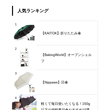
人気ランキング
1
【KAITOK】折りたたみ傘
2
【BakingWorld】オープンシェル
フ
3
【Nippaws】日傘
4
軽くて毎日使いたくなる！150g
以下の超軽量日傘おすすめ10選