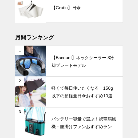
【2025年最
【Grutiu】日傘
新版】暑さを
一瞬で和らげ
る！冷却プレ
UV・雨対策
ート付きハン
ディファンお
月間ランキング
すすめ10選
1
【Bacount】ネッククーラー 3冷
傘を畳む手間
却プレートモデル
から解放！閉
じるだけで簡
単に美しく収
UV・雨対策
2
納できる「形
軽くて毎日使いたくなる！150g
状記憶日傘」
以下の超軽量日傘おすすめ10選
おすすめ5選
【完全遮光・晴雨兼用】
｜通勤やビジ
ネスにぴった
3
バッグにすっ
り
バッテリー容量で選ぶ！携帯扇風
きり収納！持
機・腰掛けファンおすすめランキ
ち運びに便利
ングTOP10【2026年最新】
な折りたたみ
UV・雨対策