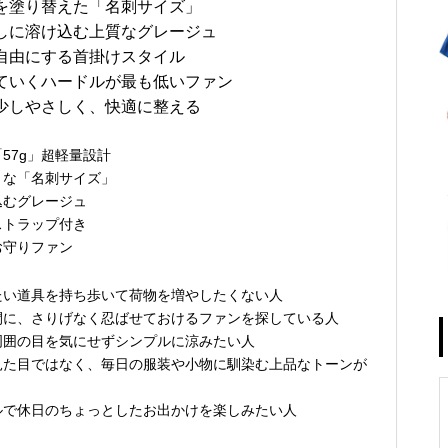
を塗り替えた「名刺サイズ」
しに溶け込む上質なグレージュ
自由にする首掛けスタイル
ていくハードルが最も低いファン
少しやさしく、快適に整える
57g」超軽量設計
トな「名刺サイズ」
込むグレージュ
ストラップ付き
お守りファン
たい道具を持ち歩いて荷物を増やしたくない人
間に、さりげなく忍ばせておけるファンを探している人
周囲の目を気にせずシンプルに涼みたい人
見た目ではなく、毎日の服装や小物に馴染む上品なトーンが
ルで休日のちょっとしたお出かけを楽しみたい人