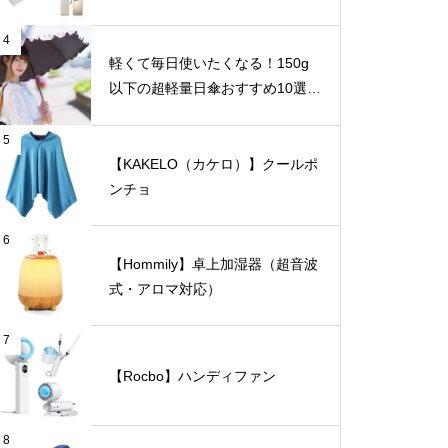
4
軽くて毎日使いたくなる！150g
以下の超軽量日傘おすすめ10選
【完全遮光・晴雨兼用】
5
【KAKELO（カケロ）】クールポ
ンチョ
6
【Hommily】卓上加湿器（超音波
式・アロマ対応）
7
【Rocbo】ハンディファン
8