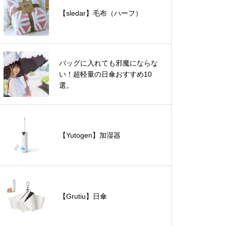
【sledar】毛布（ハーフ）
バッグに入れても邪魔にならな
い！超軽量の日傘おすすめ10
選。
【Yutogen】加湿器
【Grutiu】日傘