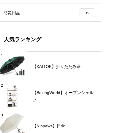
防災用品
15
人気ランキング
1
【KAITOK】折りたたみ傘
2
【BakingWorld】オープンシェル
フ
3
【Nippaws】日傘