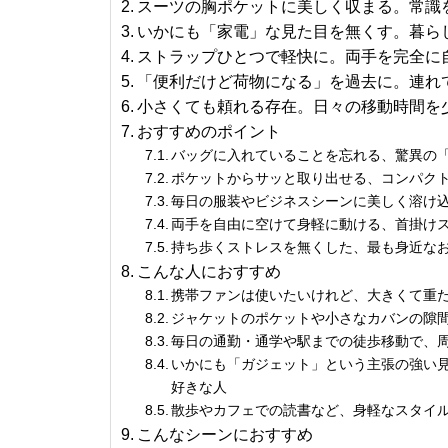
スーツの胸ポケットに美しく収まる。常識
いかにも「家電」な見た目を無くす。暮ら
ストラップひとつで軽快に。両手を完全に
「便利だけど荷物になる」を過去に。連れ
小さくても頼れる存在。日々の移動時間を
おすすめのポイント
バッグに入れていることを忘れる、驚異の「
ポケットからサッと取り出せる、コンパク
毎日の服装やビジネスシーンに美しく溶け
両手を自由に空けて身軽に動ける、首掛け
持ち歩くストレスを無くした、最も身近な
こんな人におすすめ
携帯ファンは使いたいけれど、大きくて重
ジャケットのポケットや小さなカバンの隙
毎日の通勤・通学や駅までの徒歩移動で、
いかにも「ガジェット」という主張の強い
好きな人
散歩やカフェでの読書など、身軽なスタイ
こんなシーンにおすすめ