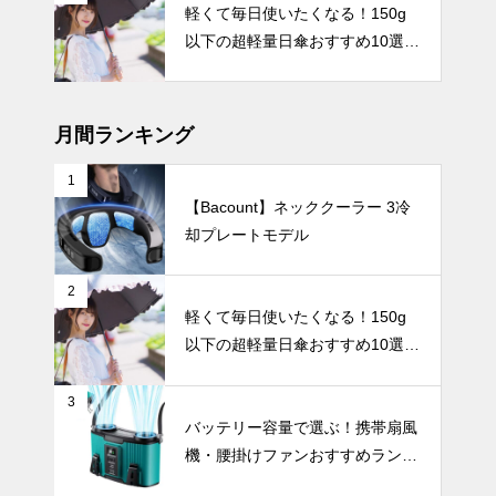
2024年おす
軽くて毎日使いたくなる！150g
すめ携帯扇風
以下の超軽量日傘おすすめ10選
機ベスト5。
【完全遮光・晴雨兼用】
デザイン性・
UV・雨対策
機能性・使い
やすさで選
月間ランキング
ぶ、人気モデ
ルを徹底比
1
較！
【Bacount】ネッククーラー 3冷
ビジネスやア
却プレートモデル
ウトドアでも
スマートに紫
外線対策を。
暑さ対策
2
男性におすす
軽くて毎日使いたくなる！150g
めの丈夫で大
以下の超軽量日傘おすすめ10選
きな日傘5
【完全遮光・晴雨兼用】
選。
3
【2025年最
バッテリー容量で選ぶ！携帯扇風
新版】24時
機・腰掛けファンおすすめランキ
間以上使える
ングTOP10【2026年最新】
大容量ハンデ
テーブルウェア