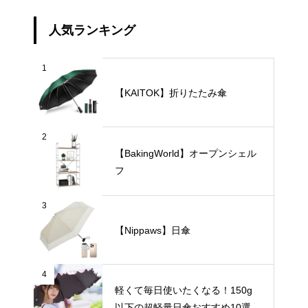
人気ランキング
1
【KAITOK】折りたたみ傘
2
【BakingWorld】オープンシェル
フ
3
【Nippaws】日傘
4
軽くて毎日使いたくなる！150g
以下の超軽量日傘おすすめ10選