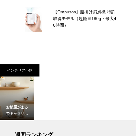
【Ompusos】腰掛け扇風機 特許
取得モデル（超軽量180g・最大4
0時間）
インテリア小物
お部屋がまる
でギャラリー
に。アートの
ように飾れる
インテリア小物
おしゃれな花
週間ランキング