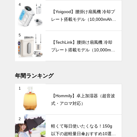
ィファンおす
4
すめ7選
【Yoigood】腰掛け扇風機 冷却プ
レート搭載モデル（10,000mAh・
120段階風量調節）
総まとめ！テ
5
ーブルウェア
【TechLink】腰掛け扇風機 冷却
で暮らしを彩
プレート搭載モデル（10,000mA
る、30のコ
暑さ対策
h・驚異の199段階風量調節）
レクション。
年間ランキング
1
【2025年最
【Hommily】卓上加湿器（超音波
新版】通勤・
式・アロマ対応）
アウトドア・
オフィスの暑
暑さ対策
さ対策に！お
2
しゃれで高機
軽くて毎日使いたくなる！150g
能なハンディ
以下の超軽量日傘おすすめ10選
ファンおすす