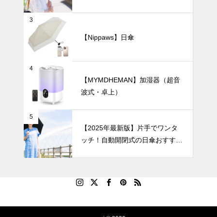
【完全遮光・晴雨兼用】
め7選
【2025年最
3
新版】軽くて
快適！バッグ
【Nippaws】日傘
にすっきり収
暑さ対策
まる「100g
台のミニ扇風
4
機」おすすめ
【MYMDHEMAN】加湿器（超音
5選
波式・卓上）
【2025年最
新版】おしゃ
5
れで高機能な
【2025年最新版】片手でワンタ
ハンディファ
ッチ！自動開閉式の日傘おすすめ
ンおすすめ7
8選｜毎日の通勤や旅行がもっと
選｜通勤・ア
ラクになる！
ウトドア・オ
フィスで使え
る携帯扇風機
を徹底比較