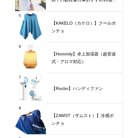
【完全遮光・晴雨兼用】
5
【KAKELO（カケロ）】クールポ
ンチョ
6
【Hommily】卓上加湿器（超音波
式・アロマ対応）
7
【Rocbo】ハンディファン
8
【ZAMST（ザムスト）】冷感ポ
ンチョ