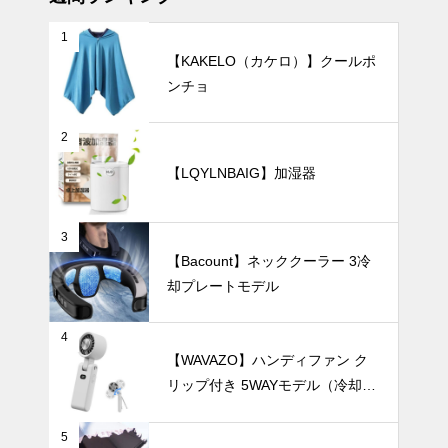
瓶27選。
1
【KAKELO（カケロ）】クールポ
ンチョ
やわらかな光
をまとう空間
づくり。白磁
2
の花瓶で演出
暑さ対策
【LQYLNBAIG】加湿器
するモダンな
暮らし。
3
【Bacount】ネッククーラー 3冷
【2025年最
却プレートモデル
新版】暑さを
一瞬で和らげ
る！冷却プレ
暑さ対策
4
ート付きハン
【WAVAZO】ハンディファン ク
ディファンお
リップ付き 5WAYモデル（冷却プ
すすめ10選
レート・100段階風量調節）
5