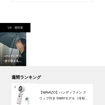
UV・雨対策
バッグにすっ
きり収まる！
持ち運びに便
利な折りたた
UV・雨対策
み日傘おすす
週間ランキング
め6選。軽
量・自動開
1
閉・おしゃれ
【WAVAZO】ハンディファン ク
デザインもご
リップ付き 5WAYモデル（冷却プ
【2025年最
紹介。
レート・100段階風量調節）
新版】片手で