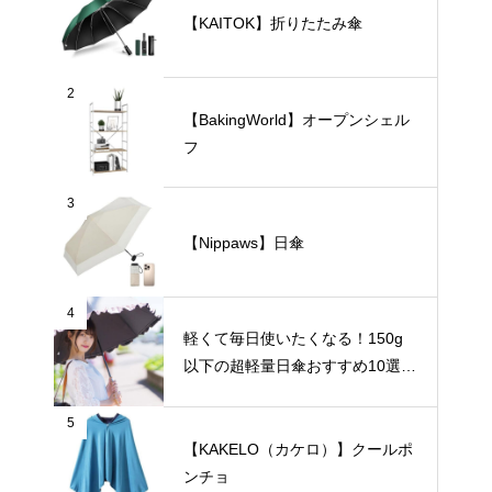
【KAITOK】折りたたみ傘
2
【BakingWorld】オープンシェル
フ
3
【Nippaws】日傘
4
軽くて毎日使いたくなる！150g
以下の超軽量日傘おすすめ10選
【完全遮光・晴雨兼用】
5
【KAKELO（カケロ）】クールポ
ンチョ