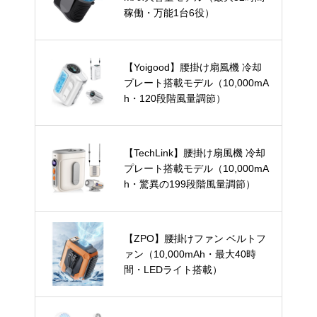
稼働・万能1台6役）
【Yoigood】腰掛け扇風機 冷却
プレート搭載モデル（10,000mA
h・120段階風量調節）
【TechLink】腰掛け扇風機 冷却
プレート搭載モデル（10,000mA
h・驚異の199段階風量調節）
【ZPO】腰掛けファン ベルトフ
ァン（10,000mAh・最大40時
間・LEDライト搭載）