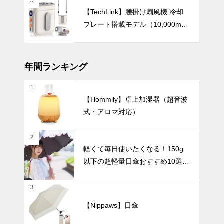
5
すめ携帯扇風
【TechLink】腰掛け扇風機 冷却
機ベスト5。
プレート搭載モデル（10,000mA
デザイン性・
インテリア小物
h・驚異の199段階風量調節）
機能性・使い
やすさで選
ぶ、人気モデ
年間ランキング
ルを徹底比
較！
1
やわらかな光
【Hommily】卓上加湿器（超音波
をまとう空間
式・アロマ対応）
づくり。白磁
の花瓶で演出
UV・雨対策
するモダンな
2
暮らし。
軽くて毎日使いたくなる！150g
以下の超軽量日傘おすすめ10選
【完全遮光・晴雨兼用】
くすみカラー
3
でさりげなく
紫外線対策。
【Nippaws】日傘
おしゃれで上
UV・雨対策