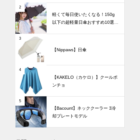
ワンタッチ！
2
自動開閉式の
UV・雨対策
軽くて毎日使いたくなる！150g
日傘おすすめ
以下の超軽量日傘おすすめ10選
8選｜毎日の
【完全遮光・晴雨兼用】
通勤や旅行が
もっとラクに
3
なる！
【Nippaws】日傘
【2025年最
新版】ニュア
ンスカラーの
日傘おすすめ
インテリア小物
4
6選｜くすみ
【KAKELO（カケロ）】クールポ
カラーで毎日
ンチョ
の紫外線対策
をおしゃれに
5
楽しもう！
花とアートを
【Bacount】ネッククーラー 3冷
楽しむ暮ら
却プレートモデル
し。人体モチ
ーフ花瓶が作
UV・雨対策
る新しいイン
テリア。