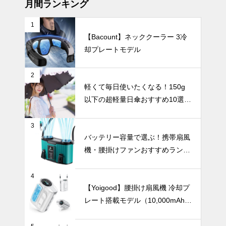
月間ランキング
1
【Bacount】ネッククーラー 3冷
UV対策も華
却プレートモデル
やかに楽しも
う！フェミニ
ンで上品な日
UV・雨対策
2
傘おすすめ4
軽くて毎日使いたくなる！150g
選。
以下の超軽量日傘おすすめ10選
【完全遮光・晴雨兼用】
3
バッグに入れ
バッテリー容量で選ぶ！携帯扇風
ても邪魔にな
機・腰掛けファンおすすめランキ
らない！超軽
ングTOP10【2026年最新】
量の日傘おす
暑さ対策
すめ10選。
4
【Yoigood】腰掛け扇風機 冷却プ
レート搭載モデル（10,000mAh・
120段階風量調節）
2024年おす