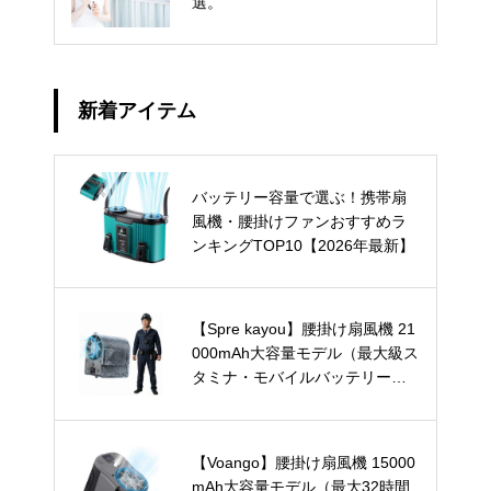
選。
新着アイテム
バッテリー容量で選ぶ！携帯扇
風機・腰掛けファンおすすめラ
ンキングTOP10【2026年最新】
【Spre kayou】腰掛け扇風機 21
000mAh大容量モデル（最大級ス
タミナ・モバイルバッテリー兼
用）
【Voango】腰掛け扇風機 15000
mAh大容量モデル（最大32時間