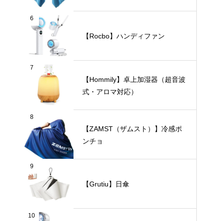
6
【Rocbo】ハンディファン
7
【Hommily】卓上加湿器（超音波
式・アロマ対応）
8
【ZAMST（ザムスト）】冷感ポ
ンチョ
9
【Grutiu】日傘
10