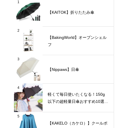
1
【KAITOK】折りたたみ傘
2
【BakingWorld】オープンシェル
フ
3
【Nippaws】日傘
4
軽くて毎日使いたくなる！150g
以下の超軽量日傘おすすめ10選
【完全遮光・晴雨兼用】
5
【KAKELO（カケロ）】クールポ