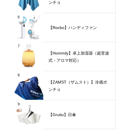
ンチョ
6
【Rocbo】ハンディファン
7
【Hommily】卓上加湿器（超音波
式・アロマ対応）
8
【ZAMST（ザムスト）】冷感ポ
ンチョ
9
【Grutiu】日傘