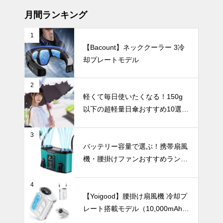
ート付きハン
ディファンお
月間ランキング
すすめ10選
1
【Bacount】ネッククーラー 3冷
総まとめ！テ
却プレートモデル
ーブルウェア
で暮らしを彩
る、30のコ
インテリア小物
2
レクション。
軽くて毎日使いたくなる！150g
以下の超軽量日傘おすすめ10選
【完全遮光・晴雨兼用】
3
モノトーン花
バッテリー容量で選ぶ！携帯扇風
瓶が生む美し
機・腰掛けファンおすすめランキ
いコントラス
ングTOP10【2026年最新】
ト。花が引き
インテリア小物
立つ空間コー
4
デ。
【Yoigood】腰掛け扇風機 冷却プ
レート搭載モデル（10,000mAh・
120段階風量調節）