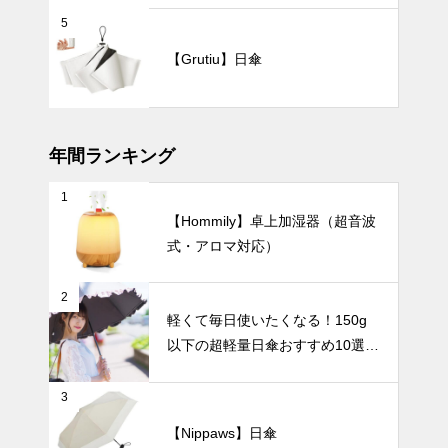
シンプルイン
5
テリアがもっ
【Grutiu】日傘
とおしゃれに
なる！花瓶の
UV・雨対策
選び方から飾
り方まで徹底
ガイド。
年間ランキング
1
ワンタッチで
【Hommily】卓上加湿器（超音波
簡単、片手で
式・アロマ対応）
ラクラク使え
る！自動開閉
UV・雨対策
式の日傘おす
2
すめ8選。
軽くて毎日使いたくなる！150g
以下の超軽量日傘おすすめ10選
【完全遮光・晴雨兼用】
急な雨にも慌
3
てない！晴れ
の日も雨の日
【Nippaws】日傘