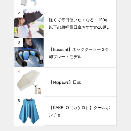
レート・100段階風量調節）
新版】男性向
け日傘おすす
2
め5選｜大き
テーブルウェア
軽くて毎日使いたくなる！150g
めサイズで強
以下の超軽量日傘おすすめ10選
風に強く、ビ
【完全遮光・晴雨兼用】
ジネスでも使
いやすい
3
【Bacount】ネッククーラー 3冷
北欧柄やムー
却プレートモデル
ミンと一緒
に、心癒やさ
れるティータ
暑さ対策
4
イムを。小さ
【Nippaws】日傘
な幸せを運ぶ
「小ぶりなボ
ウル」3選。
5
【2025年最
【KAKELO（カケロ）】クールポ
新版】暑い夏
ンチョ
も涼しく快適
に！冷却プレ
テーブルウェア