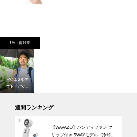
UV・雨対策
ビジネスやア
ウトドアでも
スマートに紫
外線対策を。
UV・雨対策
男性におすす
週間ランキング
めの丈夫で大
きな日傘5
1
選。
【WAVAZO】ハンディファン ク
リップ付き 5WAYモデル（冷却プ
【2025年最