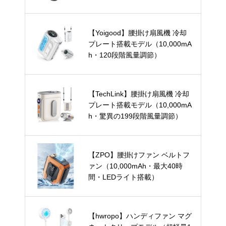
【Yoigood】腰掛け扇風機 冷却
プレート搭載モデル（10,000mA
h・120段階風量調節）
【TechLink】腰掛け扇風機 冷却
プレート搭載モデル（10,000mA
h・驚異の199段階風量調節）
【ZPO】腰掛けファン ベルトフ
ァン（10,000mAh・最大40時
間・LEDライト搭載）
【hwropo】ハンディファン マグ