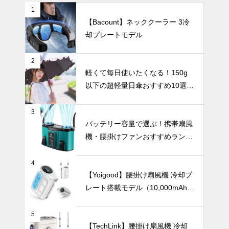
1
【Bacount】ネッククーラー 3冷
手軽に始める
却プレートモデル
花のある暮ら
し。小さめ一
輪挿しの魅力
UV・雨対策
2
と楽しみ方。
軽くて毎日使いたくなる！150g
以下の超軽量日傘おすすめ10選
【完全遮光・晴雨兼用】
3
２０２４年の
バッテリー容量で選ぶ！携帯扇風
おすすめ折り
機・腰掛けファンおすすめランキ
たたみ傘ベス
ングTOP10【2026年最新】
ト９
テーブルウェア
4
【Yoigood】腰掛け扇風機 冷却プ
レート搭載モデル（10,000mAh・
120段階風量調節）
親子の朝食が
5
もっと楽しく
【TechLink】腰掛け扇風機 冷却