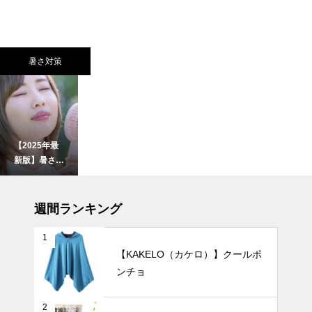
暑さ対策
【2025年最
新版】暑さを
一瞬で和らげ
る！冷却プレ
UV・雨対策
ート付きハン
週間ランキング
ディファンお
すすめ10選
1
【KAKELO（カケロ）】クールポ
ンチョ
【2025年最
新版】ニュア
ンスカラーの
2