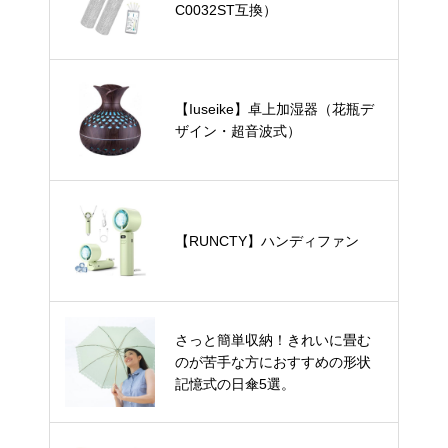
C0032ST互換）
【Iuseike】卓上加湿器（花瓶デ
ザイン・超音波式）
【RUNCTY】ハンディファン
さっと簡単収納！きれいに畳む
のが苦手な方におすすめの形状
記憶式の日傘5選。