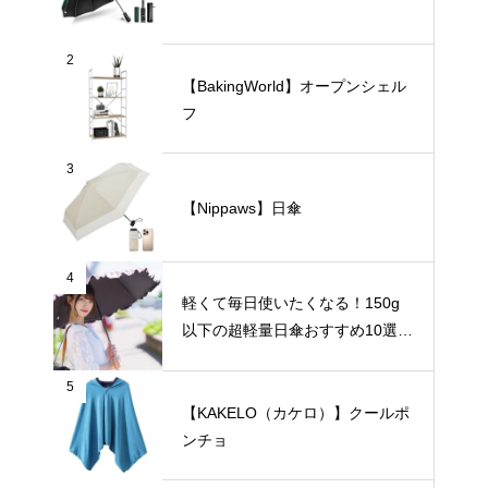
2
【BakingWorld】オープンシェル
フ
3
【Nippaws】日傘
4
軽くて毎日使いたくなる！150g
以下の超軽量日傘おすすめ10選
【完全遮光・晴雨兼用】
5
【KAKELO（カケロ）】クールポ
ンチョ