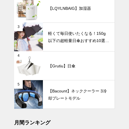
日傘おすすめ
テーブルウェア
【LQYLNBAIG】加湿器
6選｜くすみ
カラーで毎日
の紫外線対策
をおしゃれに
3
楽しもう！
軽くて毎日使いたくなる！150g
新生活や結婚
以下の超軽量日傘おすすめ10選
祝いにおすす
【完全遮光・晴雨兼用】
め。もらって
嬉しい、こだ
インテリア小物
4
わりの食器ギ
【Grutiu】日傘
フト10選。
5
お部屋をワン
【Bacount】ネッククーラー 3冷
ランク上の空
却プレートモデル
間へ。ホワイ
ト系の花瓶8
インテリア小物
選で叶える上
質インテリ
月間ランキング
ア。