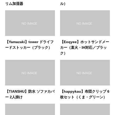
リム加湿器
ル）
【Yamazaki】tower ドライフ
【Eoqyee】ホットサンドメー
ードストッカー（ブラック）
カー（直火・IH対応／ブラッ
ク）
【TIANSHU】防水 ソファカバ
【happykau】布団クリップ 6
ー 2人掛け
枚セット（くま・グリーン）