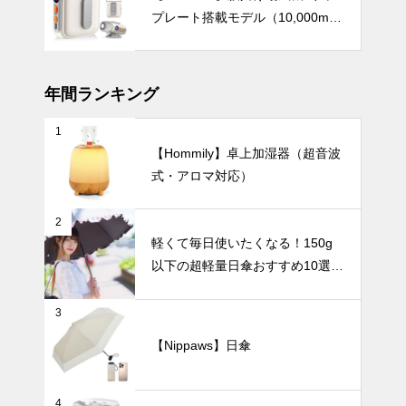
なる、 おし
プレート搭載モデル（10,000mA
ゃれでかわい
暑さ対策
h・驚異の199段階風量調節）
い食器7選。
年間ランキング
1
【2025年最
【Hommily】卓上加湿器（超音波
新版】おしゃ
式・アロマ対応）
れで高機能な
ハンディファ
UV・雨対策
ンおすすめ7
2
選｜通勤・ア
軽くて毎日使いたくなる！150g
ウトドア・オ
以下の超軽量日傘おすすめ10選
フィスで使え
【完全遮光・晴雨兼用】
る携帯扇風機
急な雨にも慌
を徹底比較
3
てない！晴れ
の日も雨の日
【Nippaws】日傘
も安心の『晴
UV・雨対策
雨兼用日傘』
おすすめ6選
4