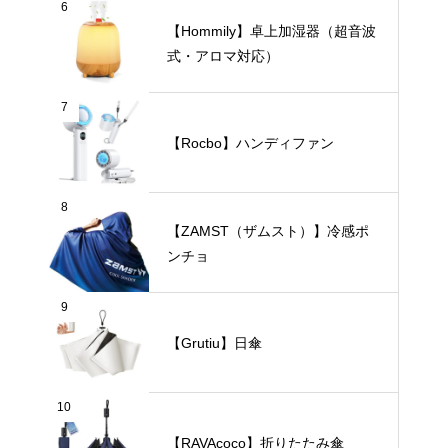
6
【Hommily】卓上加湿器（超音波
式・アロマ対応）
7
【Rocbo】ハンディファン
8
【ZAMST（ザムスト）】冷感ポ
ンチョ
9
【Grutiu】日傘
10
【RAVAcoco】折りたたみ傘