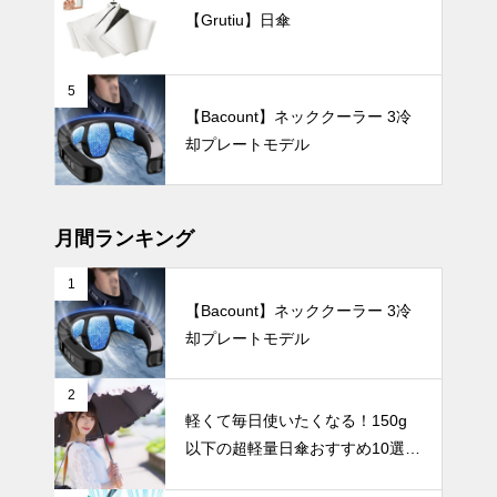
めサイズで強
【Grutiu】日傘
風に強く、ビ
ジネスでも使
いやすい
5
紫外線対策も
【Bacount】ネッククーラー 3冷
可愛くおしゃ
却プレートモデル
れに！フェミ
ニンな日傘お
テーブルウェア
すすめ4選｜
通勤やお出か
月間ランキング
けにぴったり
の一本を見つ
1
けよう
【Bacount】ネッククーラー 3冷
親子の朝食が
却プレートモデル
もっと楽しく
なる、 おし
ゃれでかわい
インテリア小物
2
い食器7選。
軽くて毎日使いたくなる！150g
以下の超軽量日傘おすすめ10選
【完全遮光・晴雨兼用】