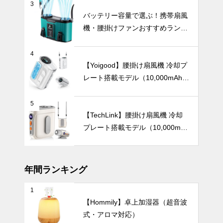
3
北欧からモダ
バッテリー容量で選ぶ！携帯扇風
ンまで。ホワ
機・腰掛けファンおすすめランキ
イト花瓶で楽
ングTOP10【2026年最新】
しむシンプル
暑さ対策
インテリア、
4
おすすめ30
【Yoigood】腰掛け扇風機 冷却プ
選。
レート搭載モデル（10,000mAh・
120段階風量調節）
炎天下の観戦
5
を快適に！夏
【TechLink】腰掛け扇風機 冷却
の暑さを忘れ
プレート搭載モデル（10,000mA
させる「着る
インテリア小物
h・驚異の199段階風量調節）
冷感」おすす
めアイテム8
選
年間ランキング
1
シンプルイン
【Hommily】卓上加湿器（超音波
テリアがもっ
式・アロマ対応）
とおしゃれに