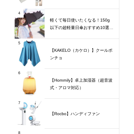
4
軽くて毎日使いたくなる！150g
以下の超軽量日傘おすすめ10選
【完全遮光・晴雨兼用】
5
【KAKELO（カケロ）】クールポ
ンチョ
6
【Hommily】卓上加湿器（超音波
式・アロマ対応）
7
【Rocbo】ハンディファン
8