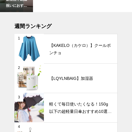
祝いにおすす
め。もらって
嬉しい、こだ
暑さ対策
わりの食器ギ
週間ランキング
フト10選。
1
【KAKELO（カケロ）】クールポ
ンチョ
【2025年最
新版】24時
間以上使える
2
大容量ハンデ
UV・雨対策
【LQYLNBAIG】加湿器
ィファンおす
すめ7選
3
軽くて毎日使いたくなる！150g
【2025年最
以下の超軽量日傘おすすめ10選
新版】男性向
【完全遮光・晴雨兼用】
け日傘おすす
め5選｜大き
UV・雨対策
4