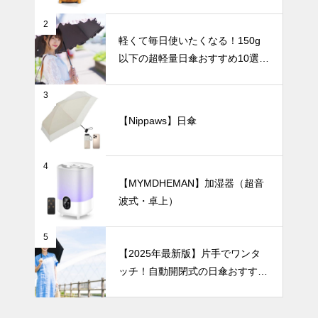
なる！花瓶の
インテリア小物
選び方から飾
2
り方まで徹底
軽くて毎日使いたくなる！150g
ガイド。
以下の超軽量日傘おすすめ10選
【完全遮光・晴雨兼用】
シンプルで美
3
しい暮らし。
北欧花瓶がつ
【Nippaws】日傘
くる上質イン
インテリア小物
テリア。
4
【MYMDHEMAN】加湿器（超音
波式・卓上）
爽やかな透明
感を演出す
5
る、おしゃれ
【2025年最新版】片手でワンタ
なガラス花瓶
ッチ！自動開閉式の日傘おすすめ
の選び方。
8選｜毎日の通勤や旅行がもっと
ラクになる！