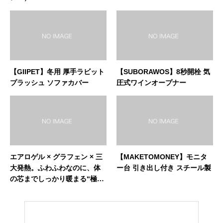
【GIIPET】冬用 厚手ラビット
【SUBORAWOS】8秒開栓 気
プラッシュ ソファカバー
圧式ワインオープナー
エアロゲル × グラフェン × 三
【MAKETOMONEY】モニタ
大発熱。ふわふわなのに、体
ー台 引き出し付き スチール製
の芯までしっかり暖まる“極
暖・軽量の決定版”。