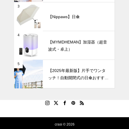
お部屋に優し
紹介。
3
いぬくもり
を。北欧風
【Nippaws】日傘
「ホワイト×
UV・雨対策
マット質感」
花瓶の魅力。
4
【MYMDHEMAN】加湿器（超音
波式・卓上）
バッグにすっ
きり収納！持
5
ち運びに便利
【2025年最新版】片手でワンタ
な折りたたみ
ッチ！自動開閉式の日傘おすすめ
日傘おすすめ
8選｜毎日の通勤や旅行がもっと
6選｜軽量・
ラクになる！
自動開閉・お
しゃれデザイ
ンで毎日快適
に
crasi © 2026