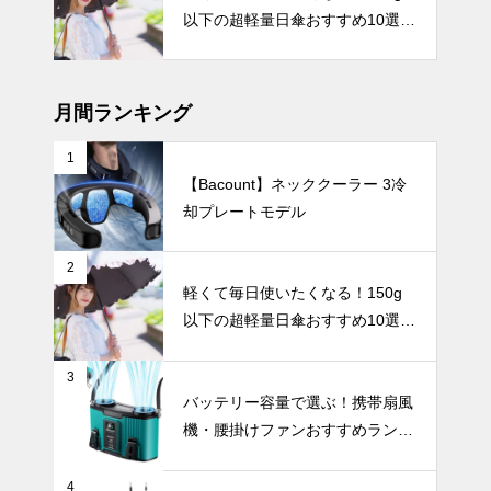
納！きれいに
以下の超軽量日傘おすすめ10選
畳むのが苦手
【完全遮光・晴雨兼用】
な方におすす
暑さ対策
めの形状記憶
式の日傘5
月間ランキング
選。
1
【Bacount】ネッククーラー 3冷
【2025年最
却プレートモデル
新版】24時
間以上使える
大容量ハンデ
UV・雨対策
2
ィファンおす
軽くて毎日使いたくなる！150g
すめ7選
以下の超軽量日傘おすすめ10選
【完全遮光・晴雨兼用】
3
くすみカラー
バッテリー容量で選ぶ！携帯扇風
でさりげなく
機・腰掛けファンおすすめランキ
紫外線対策。
ングTOP10【2026年最新】
おしゃれで上
UV・雨対策
品なニュアン
4