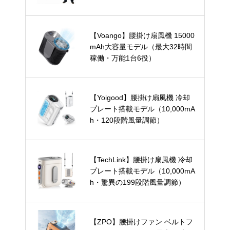
用）
【Voango】腰掛け扇風機 15000
mAh大容量モデル（最大32時間
稼働・万能1台6役）
【Yoigood】腰掛け扇風機 冷却
プレート搭載モデル（10,000mA
h・120段階風量調節）
【TechLink】腰掛け扇風機 冷却
プレート搭載モデル（10,000mA
h・驚異の199段階風量調節）
【ZPO】腰掛けファン ベルトフ