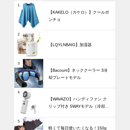
けにぴったり
1
の一本を見つ
【KAKELO（カケロ）】クールポ
けよう
ンチョ
バッグに入れ
ても邪魔にな
らない！超軽
2
量の日傘おす
UV・雨対策
【LQYLNBAIG】加湿器
すめ10選。
3
【Bacount】ネッククーラー 3冷
ワンタッチで
却プレートモデル
簡単、片手で
ラクラク使え
る！自動開閉
UV・雨対策
4
式の日傘おす
【WAVAZO】ハンディファン ク
すめ8選。
リップ付き 5WAYモデル（冷却プ
レート・100段階風量調節）
5
さっと簡単収
軽くて毎日使いたくなる！150g