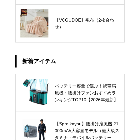
【VCGUDOE】毛布（2枚合わ
せ）
新着アイテム
バッテリー容量で選ぶ！携帯扇
風機・腰掛けファンおすすめラ
ンキングTOP10【2026年最新】
【Spre kayou】腰掛け扇風機 21
000mAh大容量モデル（最大級ス
タミナ・モバイルバッテリー兼