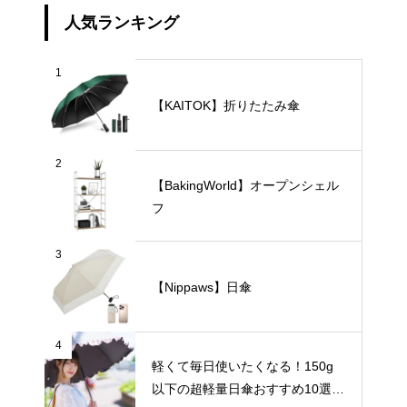
人気ランキング
1
【KAITOK】折りたたみ傘
2
【BakingWorld】オープンシェル
フ
3
【Nippaws】日傘
4
軽くて毎日使いたくなる！150g
以下の超軽量日傘おすすめ10選