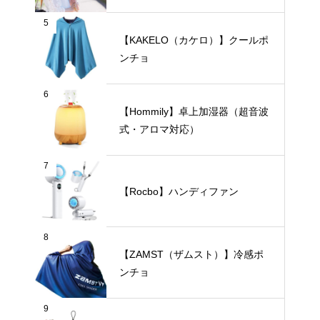
【完全遮光・晴雨兼用】
5
【KAKELO（カケロ）】クールポ
ンチョ
6
【Hommily】卓上加湿器（超音波
式・アロマ対応）
7
【Rocbo】ハンディファン
8
【ZAMST（ザムスト）】冷感ポ
ンチョ
9