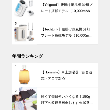
スカラーの日
【Yoigood】腰掛け扇風機 冷却プ
傘おすすめ6
レート搭載モデル（10,000mAh・
選。
120段階風量調節）
急な雨にも慌
5
てない！晴れ
【TechLink】腰掛け扇風機 冷却
の日も雨の日
プレート搭載モデル（10,000mA
も安心の『晴
UV・雨対策
h・驚異の199段階風量調節）
雨兼用日傘』
おすすめ6選
｜軽量タイプ
年間ランキング
から丈夫な大
判タイプま
1
バッグにすっ
で、通勤やお
【Hommily】卓上加湿器（超音波
きり収まる！
出かけにぴっ
式・アロマ対応）
持ち運びに便
たりの一本を
利な折りたた
インテリア小物
見つけよう
み日傘おすす
2
め6選。軽
軽くて毎日使いたくなる！150g
量・自動開
以下の超軽量日傘おすすめ10選
閉・おしゃれ
【完全遮光・晴雨兼用】
デザインもご