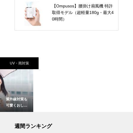
【Ompusos】腰掛け扇風機 特許
取得モデル（超軽量180g・最大4
0時間）
UV・雨対策
紫外線対策も
可愛くおしゃ
れに！フェミ
ニンな日傘お
UV・雨対策
すすめ4選｜
週間ランキング
通勤やお出か