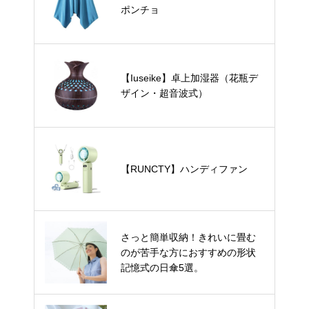
ポンチョ
【Iuseike】卓上加湿器（花瓶デ
ザイン・超音波式）
【RUNCTY】ハンディファン
さっと簡単収納！きれいに畳む
のが苦手な方におすすめの形状
記憶式の日傘5選。