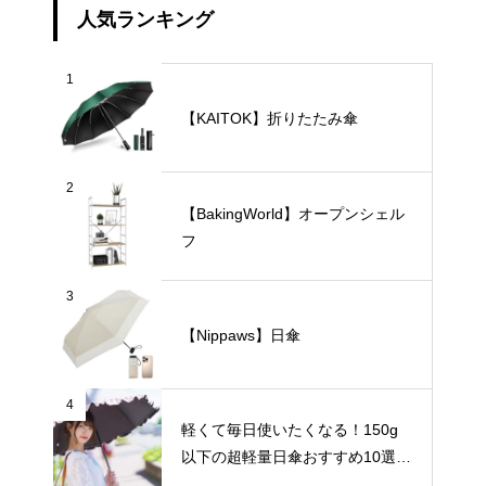
人気ランキング
1
【KAITOK】折りたたみ傘
2
【BakingWorld】オープンシェル
フ
3
【Nippaws】日傘
4
軽くて毎日使いたくなる！150g
以下の超軽量日傘おすすめ10選
【完全遮光・晴雨兼用】