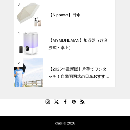
北欧柄やムー
3
ミンと一緒
に、心癒やさ
【Nippaws】日傘
れるティータ
UV・雨対策
イムを。小さ
な幸せを運ぶ
4
「小ぶりなボ
【MYMDHEMAN】加湿器（超音
ウル」3選。
波式・卓上）
バッグに入れ
ても邪魔にな
5
らない！超軽
【2025年最新版】片手でワンタ
量の日傘おす
ッチ！自動開閉式の日傘おすすめ
すめ10選。
8選｜毎日の通勤や旅行がもっと
ラクになる！
crasi © 2026