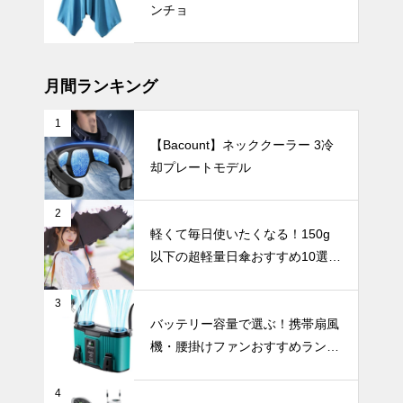
新版】シーン
ンチョ
や好みで選べ
る日傘の完全
インテリア小物
ガイド ～折
りたたみ・晴
月間ランキング
雨兼用・フェ
ミニン・形状
1
記憶・自動開
【Bacount】ネッククーラー 3冷
穏やかな暮ら
閉・超軽量・
却プレートモデル
しを演出す
メンズ・くす
る、和モダン
みカラーま
テイストの陶
インテリア小物
で、人気の日
2
器花瓶おすす
傘を徹底比較
軽くて毎日使いたくなる！150g
め3選。
～
以下の超軽量日傘おすすめ10選
【完全遮光・晴雨兼用】
3
シンプルで美
バッテリー容量で選ぶ！携帯扇風
しい暮らし。
機・腰掛けファンおすすめランキ
北欧花瓶がつ
ングTOP10【2026年最新】
くる上質イン
インテリア小物
テリア。
4