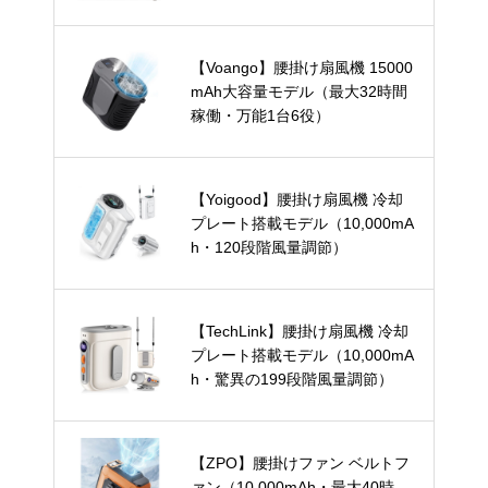
用）
【Voango】腰掛け扇風機 15000
mAh大容量モデル（最大32時間
稼働・万能1台6役）
【Yoigood】腰掛け扇風機 冷却
プレート搭載モデル（10,000mA
h・120段階風量調節）
【TechLink】腰掛け扇風機 冷却
プレート搭載モデル（10,000mA
h・驚異の199段階風量調節）
【ZPO】腰掛けファン ベルトフ
ァン（10,000mAh・最大40時