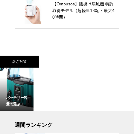
【Ompusos】腰掛け扇風機 特許
取得モデル（超軽量180g・最大4
0時間）
暑さ対策
バッテリー容
量で選ぶ！携
帯扇風機・腰
掛けファンお
インテリア小物
すすめランキ
週間ランキング
ングTOP10