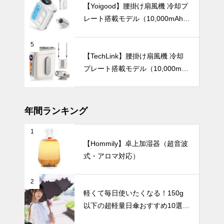
【Yoigood】腰掛け扇風機 冷却プ
レート搭載モデル（10,000mAh・
120段階風量調節）
お部屋がまる
5
でギャラリー
【TechLink】腰掛け扇風機 冷却
に。アートの
プレート搭載モデル（10,000mA
ように飾れる
暑さ対策
h・驚異の199段階風量調節）
おしゃれな花
瓶27選。
年間ランキング
1
【2025年最
【Hommily】卓上加湿器（超音波
新版】軽くて
式・アロマ対応）
快適！バッグ
にすっきり収
テーブルウェア
まる「100g
2
台のミニ扇風
軽くて毎日使いたくなる！150g
機」おすすめ
以下の超軽量日傘おすすめ10選
5選
【完全遮光・晴雨兼用】