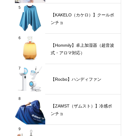
5
【KAKELO（カケロ）】クールポ
ンチョ
6
【Hommily】卓上加湿器（超音波
式・アロマ対応）
7
【Rocbo】ハンディファン
8
【ZAMST（ザムスト）】冷感ポ
ンチョ
9