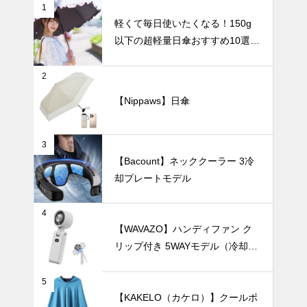
【2026年最
1
新】
軽くて毎日使いたくなる！150g
以下の超軽量日傘おすすめ10選
シンプルイン
【完全遮光・晴雨兼用】
テリアがもっ
とおしゃれに
2
なる！花瓶の
暑さ対策
【Nippaws】日傘
選び方から飾
り方まで徹底
ガイド。
3
【Bacount】ネッククーラー 3冷
【2025年最
却プレートモデル
新版】暑さを
一瞬で和らげ
る！冷却プレ
UV・雨対策
4
ート付きハン
【WAVAZO】ハンディファン ク
ディファンお
リップ付き 5WAYモデル（冷却プ
すすめ10選
レート・100段階風量調節）
5
【2025年最
【KAKELO（カケロ）】クールポ