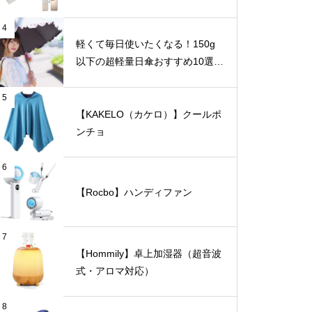
4
軽くて毎日使いたくなる！150g
以下の超軽量日傘おすすめ10選
【完全遮光・晴雨兼用】
5
【KAKELO（カケロ）】クールポ
ンチョ
6
【Rocbo】ハンディファン
7
【Hommily】卓上加湿器（超音波
式・アロマ対応）
8