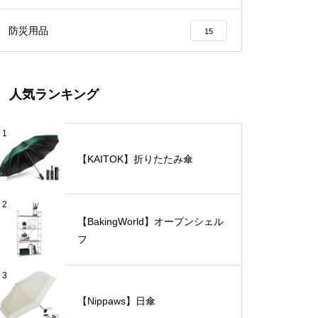
防災用品
15
人気ランキング
1
【KAITOK】折りたたみ傘
2
【BakingWorld】オープンシェル
フ
3
【Nippaws】日傘