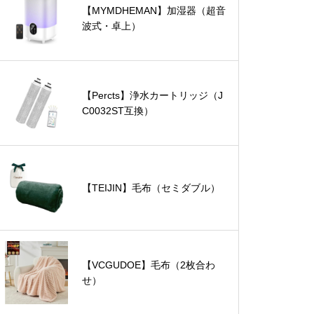
【MYMDHEMAN】加湿器（超音
波式・卓上）
【Percts】浄水カートリッジ（J
C0032ST互換）
【TEIJIN】毛布（セミダブル）
【VCGUDOE】毛布（2枚合わ
せ）