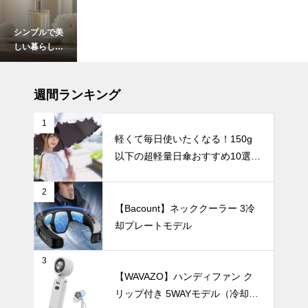
シンプルで美
しい暮らし。
北欧花瓶がつ
くる上質イン
暑さ対策
テリア。
週間ランキング
1
軽くて毎日使いたくなる！150g
以下の超軽量日傘おすすめ10選
炎天下の観戦
【完全遮光・晴雨兼用】
を快適に！夏
の暑さを忘れ
2
させる「着る
インテリア小物
【Bacount】ネッククーラー 3冷
冷感」おすす
却プレートモデル
めアイテム8
選
3
【WAVAZO】ハンディファン ク
シンプルイン
リップ付き 5WAYモデル（冷却プ
テリアがもっ