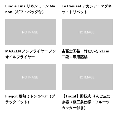
Lino e Lina リネンミトン Ma
Le Creuset アカシア・マグネ
non（ギフトバッグ付）
ットトリベット
MAXZEN ノンフライヤー ノン
吉冨士工芸｜竹せいろ 21cm
オイルフライヤー
二段＋専用蒸鍋
Fiegcit 耐熱ミトン 2ペア（ブ
【Tirczil】回転式 りんご皮む
ラックドット）
き器（燕三条仕様・フルーツ
カッター付き）