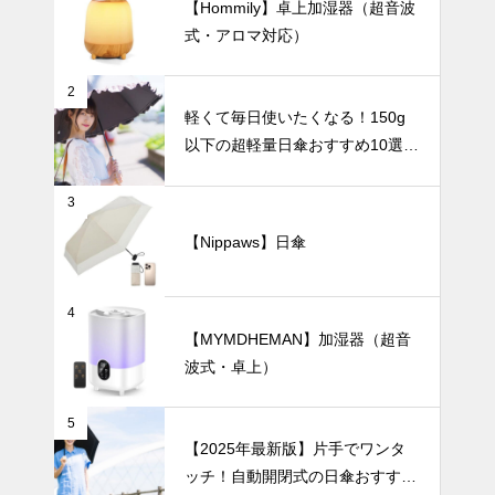
【Hommily】卓上加湿器（超音波
楽しむ暮ら
式・アロマ対応）
し。人体モチ
ーフ花瓶が作
暑さ対策
る新しいイン
2
テリア。
軽くて毎日使いたくなる！150g
以下の超軽量日傘おすすめ10選
【完全遮光・晴雨兼用】
【2025年最
3
新版】軽くて
快適！バッグ
【Nippaws】日傘
にすっきり収
UV・雨対策
まる「100g
台のミニ扇風
4
機」おすすめ
【MYMDHEMAN】加湿器（超音
5選
波式・卓上）
急な雨にも慌
てない！晴れ
5
の日も雨の日
【2025年最新版】片手でワンタ
も安心の『晴
ッチ！自動開閉式の日傘おすすめ
雨兼用日傘』