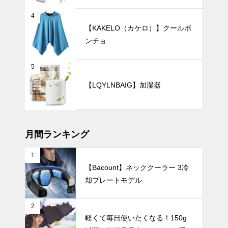
レート・100段階風量調節）
とおしゃれに
なる！花瓶の
テーブルウェア
4
選び方から飾
【KAKELO（カケロ）】クールポ
り方まで徹底
ンチョ
ガイド。
5
ホームパーテ
【LQYLNBAIG】加湿器
ィーを華やか
に彩る、おし
ゃれで可愛い
テーブルウェア
食器15選。
月間ランキング
1
【Bacount】ネッククーラー 3冷
親子の朝食が
却プレートモデル
もっと楽しく
なる、 おし
ゃれでかわい
UV・雨対策
2
い食器7選。
軽くて毎日使いたくなる！150g