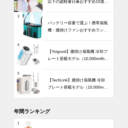
以下の超軽量日傘おすすめ10選
【完全遮光・晴雨兼用】
3
【2025年最
バッテリー容量で選ぶ！携帯扇風
新版】男性向
機・腰掛けファンおすすめランキ
け日傘おすす
ングTOP10【2026年最新】
め5選｜大き
UV・雨対策
めサイズで強
4
風に強く、ビ
【Yoigood】腰掛け扇風機 冷却プ
ジネスでも使
レート搭載モデル（10,000mAh・
いやすい
120段階風量調節）
ワンタッチで
5
簡単、片手で
【TechLink】腰掛け扇風機 冷却
ラクラク使え
プレート搭載モデル（10,000mA
る！自動開閉
インテリア小物
h・驚異の199段階風量調節）
式の日傘おす
すめ8選。
年間ランキング
1
花とアートを