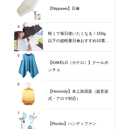
【Nippaws】日傘
4
軽くて毎日使いたくなる！150g
以下の超軽量日傘おすすめ10選
【完全遮光・晴雨兼用】
5
【KAKELO（カケロ）】クールポ
ンチョ
6
【Hommily】卓上加湿器（超音波
式・アロマ対応）
7
【Rocbo】ハンディファン