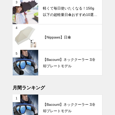
もっとラクに
3
なる！
軽くて毎日使いたくなる！150g
【2025年最
以下の超軽量日傘おすすめ10選
新版】通勤・
【完全遮光・晴雨兼用】
アウトドア・
オフィスの暑
インテリア小物
4
さ対策に！お
【Nippaws】日傘
しゃれで高機
能なハンディ
ファンおすす
5
め7選
手軽に始める
【Bacount】ネッククーラー 3冷
花のある暮ら
却プレートモデル
し。小さめ一
輪挿しの魅力
インテリア小物
と楽しみ方。
月間ランキング
1
【Bacount】ネッククーラー 3冷
モノトーン花
却プレートモデル
瓶が生む美し