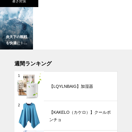
暑さ対策
炎天下の観戦
を快適に！夏
の暑さを忘れ
させる「着る
UV・雨対策
冷感」おすす
週間ランキング
めアイテム8
選
1
【LQYLNBAIG】加湿器
【2025年最
新版】片手で
ワンタッチ！
2
自動開閉式の
暑さ対策
【KAKELO（カケロ）】クールポ
日傘おすすめ
ンチョ
8選｜毎日の
通勤や旅行が