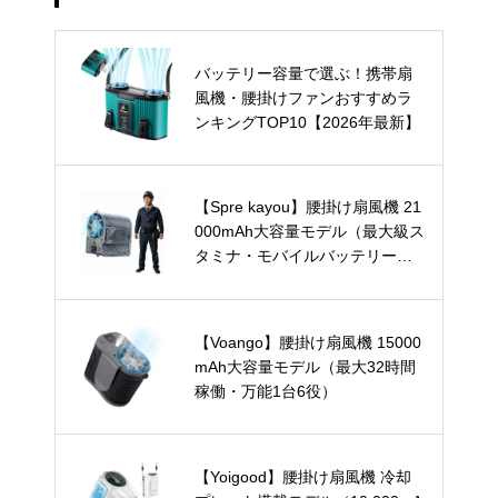
バッテリー容量で選ぶ！携帯扇
風機・腰掛けファンおすすめラ
ンキングTOP10【2026年最新】
【Spre kayou】腰掛け扇風機 21
000mAh大容量モデル（最大級ス
タミナ・モバイルバッテリー兼
用）
【Voango】腰掛け扇風機 15000
mAh大容量モデル（最大32時間
稼働・万能1台6役）
【Yoigood】腰掛け扇風機 冷却