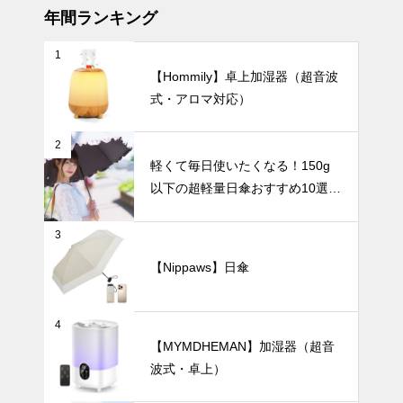
ア。
年間ランキング
1
シンプルで美
【Hommily】卓上加湿器（超音波
しい暮らし。
式・アロマ対応）
北欧花瓶がつ
くる上質イン
インテリア小物
テリア。
2
軽くて毎日使いたくなる！150g
以下の超軽量日傘おすすめ10選
【完全遮光・晴雨兼用】
穏やかな暮ら
3
しを演出す
る、和モダン
【Nippaws】日傘
テイストの陶
UV・雨対策
器花瓶おすす
め3選。
4
【MYMDHEMAN】加湿器（超音
波式・卓上）
急な雨にも慌