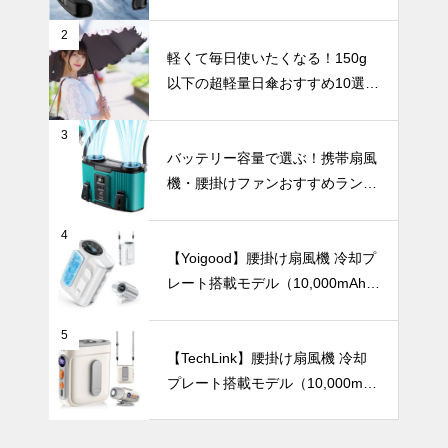
いコントラス
ト。花が引き
UV・雨対策
2
立つ空間コー
軽くて毎日使いたくなる！150g
デ。
以下の超軽量日傘おすすめ10選
【完全遮光・晴雨兼用】
3
バッグに入れ
バッテリー容量で選ぶ！携帯扇風
ても邪魔にな
機・腰掛けファンおすすめランキ
らない！超軽
ングTOP10【2026年最新】
量の日傘おす
インテリア小物
すめ10選。
4
【Yoigood】腰掛け扇風機 冷却プ
レート搭載モデル（10,000mAh・
120段階風量調節）
枝ものや背の
5
高い花をもっ
【TechLink】腰掛け扇風機 冷却
と素敵に。陶
プレート搭載モデル（10,000mA
器製ロングベ
インテリア小物
h・驚異の199段階風量調節）
ースでつくる
洗練インテリ