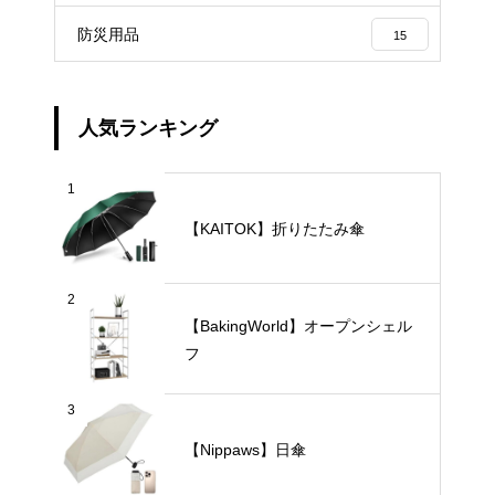
防災用品
15
人気ランキング
1
【KAITOK】折りたたみ傘
2
【BakingWorld】オープンシェル
フ
3
【Nippaws】日傘