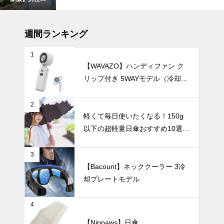
け日傘おすす
め5選｜大き
テーブルウェア
めサイズで強
週間ランキング
風に強く、ビ
ジネスでも使
1
いやすい
【WAVAZO】ハンディファン ク
リップ付き 5WAYモデル（冷却プ
ホームパーテ
レート・100段階風量調節）
ィーを華やか
に彩る、おし
2
ゃれで可愛い
UV・雨対策
軽くて毎日使いたくなる！150g
食器15選。
以下の超軽量日傘おすすめ10選
【完全遮光・晴雨兼用】
3
【Bacount】ネッククーラー 3冷
急な雨にも慌
却プレートモデル
てない！晴れ
の日も雨の日
も安心の『晴
UV・雨対策
4
雨兼用日傘』
【Nippaws】日傘