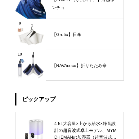
ンチョ
9
【Grutiu】日傘
10
【RAVAcoco】折りたたみ傘
ピックアップ
4.5L大容量×上から給水×静音設
計の超音波式卓上モデル、MYM
DHEMANの加湿器（超音波式・