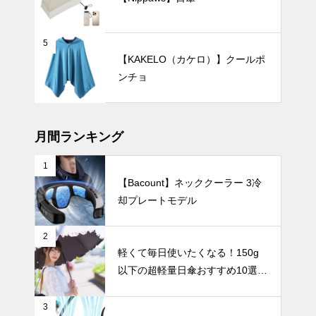
おすすめ6選
｜軽量タイプ
から丈夫な大
5
判タイプま
２０２４年の
【KAKELO（カケロ）】クールポ
で、通勤やお
おすすめ折り
出かけにぴっ
ンチョ
たたみ傘ベス
たりの一本を
ト９
テーブルウェア
見つけよう
月間ランキング
1
【Bacount】ネッククーラー 3冷
北欧柄やムー
却プレートモデル
ミンと一緒
に、心癒やさ
れるティータ
テーブルウェア
2
イムを。小さ
軽くて毎日使いたくなる！150g
な幸せを運ぶ
以下の超軽量日傘おすすめ10選
「小ぶりなボ
【完全遮光・晴雨兼用】
ウル」3選。
3