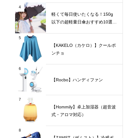
4
軽くて毎日使いたくなる！150g
以下の超軽量日傘おすすめ10選
【完全遮光・晴雨兼用】
5
【KAKELO（カケロ）】クールポ
ンチョ
6
【Rocbo】ハンディファン
7
【Hommily】卓上加湿器（超音波
式・アロマ対応）
8
【ZAMST（ザムスト）】冷感ポ