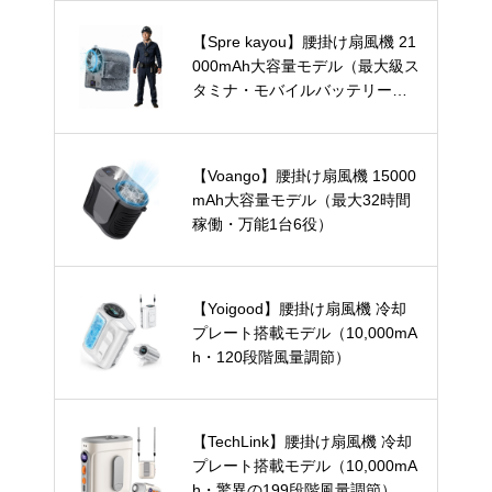
【Spre kayou】腰掛け扇風機 21
000mAh大容量モデル（最大級ス
タミナ・モバイルバッテリー兼
用）
【Voango】腰掛け扇風機 15000
mAh大容量モデル（最大32時間
稼働・万能1台6役）
【Yoigood】腰掛け扇風機 冷却
プレート搭載モデル（10,000mA
h・120段階風量調節）
【TechLink】腰掛け扇風機 冷却
プレート搭載モデル（10,000mA
h・驚異の199段階風量調節）