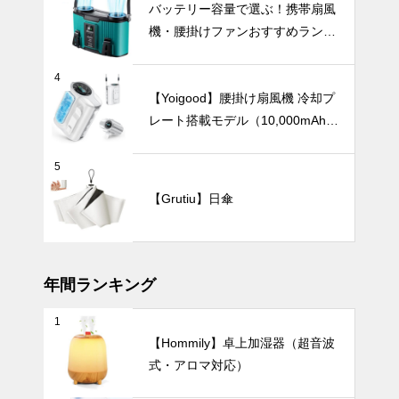
新生活や結婚
バッテリー容量で選ぶ！携帯扇風
祝いにおすす
機・腰掛けファンおすすめランキ
め。もらって
ングTOP10【2026年最新】
嬉しい、こだ
UV・雨対策
わりの食器ギ
4
フト10選。
【Yoigood】腰掛け扇風機 冷却プ
レート搭載モデル（10,000mAh・
120段階風量調節）
くすみカラー
5
でさりげなく
【Grutiu】日傘
紫外線対策。
おしゃれで上
暑さ対策
品なニュアン
スカラーの日
傘おすすめ6
年間ランキング
選。
1
バッテリー容
【Hommily】卓上加湿器（超音波
量で選ぶ！携
式・アロマ対応）
帯扇風機・腰
掛けファンお
UV・雨対策