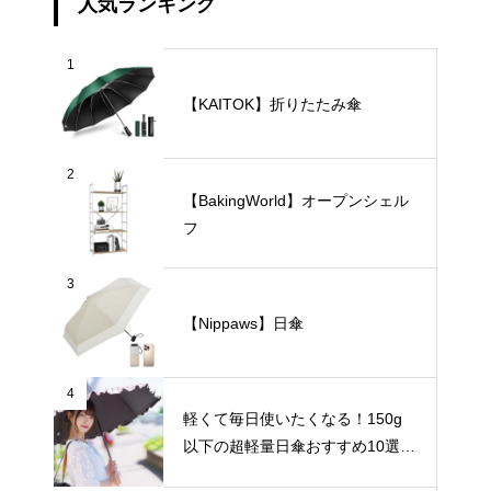
人気ランキング
1
【KAITOK】折りたたみ傘
2
【BakingWorld】オープンシェル
フ
3
【Nippaws】日傘
4
軽くて毎日使いたくなる！150g
以下の超軽量日傘おすすめ10選
【完全遮光・晴雨兼用】