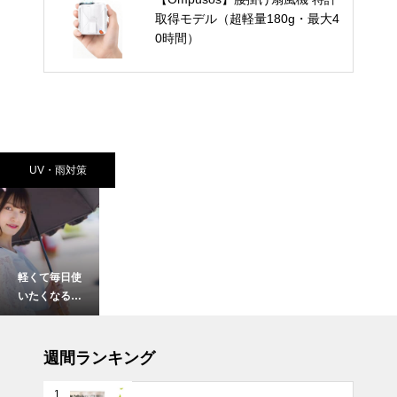
取得モデル（超軽量180g・最大4
0時間）
UV・雨対策
軽くて毎日使
いたくなる！
150g以下の
超軽量日傘お
テーブルウェア
すすめ10選
週間ランキング
【完全遮光・
晴雨兼用】
1