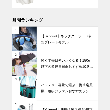
イト花瓶で楽
しむシンプル
UV・雨対策
インテリア、
おすすめ30
月間ランキング
選。
1
【Bacount】ネッククーラー 3冷
２０２４年の
却プレートモデル
おすすめ折り
たたみ傘ベス
ト９
UV・雨対策
2
軽くて毎日使いたくなる！150g
以下の超軽量日傘おすすめ10選
【完全遮光・晴雨兼用】
3
ビジネスやア
バッテリー容量で選ぶ！携帯扇風
ウトドアでも
機・腰掛けファンおすすめランキ
スマートに紫
ングTOP10【2026年最新】
外線対策を。
UV・雨対策
男性におすす
4
めの丈夫で大
【Yoigood】腰掛け扇風機 冷却プ