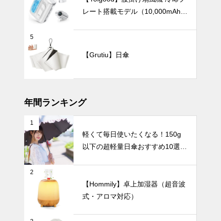
きな日傘5
レート搭載モデル（10,000mAh・
選。
120段階風量調節）
バッグにすっ
5
きり収納！持
【Grutiu】日傘
ち運びに便利
な折りたたみ
インテリア小物
日傘おすすめ
6選｜軽量・
自動開閉・お
年間ランキング
しゃれデザイ
ンで毎日快適
1
シンプルで美
に
軽くて毎日使いたくなる！150g
しい暮らし。
以下の超軽量日傘おすすめ10選
北欧花瓶がつ
くる上質イン
UV・雨対策
【完全遮光・晴雨兼用】
テリア。
2
【Hommily】卓上加湿器（超音波
式・アロマ対応）
【2025年最