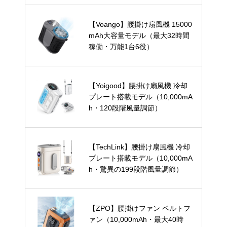
【Voango】腰掛け扇風機 15000
mAh大容量モデル（最大32時間
稼働・万能1台6役）
【Yoigood】腰掛け扇風機 冷却
プレート搭載モデル（10,000mA
h・120段階風量調節）
【TechLink】腰掛け扇風機 冷却
プレート搭載モデル（10,000mA
h・驚異の199段階風量調節）
【ZPO】腰掛けファン ベルトフ
ァン（10,000mAh・最大40時