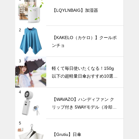
【LQYLNBAIG】加湿器
親子の朝食が
もっと楽しく
なる、 おし
2
ゃれでかわい
UV・雨対策
【KAKELO（カケロ）】クールポ
い食器7選。
ンチョ
3
軽くて毎日使いたくなる！150g
紫外線対策も
以下の超軽量日傘おすすめ10選
可愛くおしゃ
【完全遮光・晴雨兼用】
れに！フェミ
ニンな日傘お
インテリア小物
4
すすめ4選｜
【WAVAZO】ハンディファン ク
通勤やお出か
リップ付き 5WAYモデル（冷却プ
けにぴったり
レート・100段階風量調節）
の一本を見つ
5
けよう
北欧からモダ
【Grutiu】日傘
ンまで。ホワ