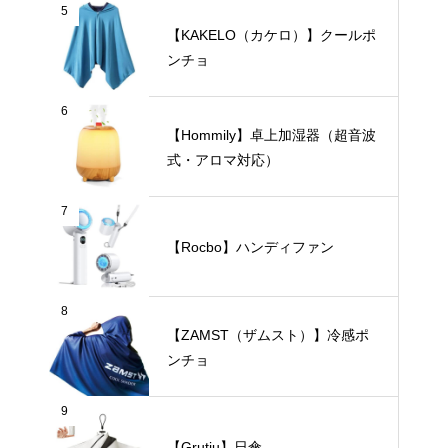
5
【KAKELO（カケロ）】クールポ
ンチョ
6
【Hommily】卓上加湿器（超音波
式・アロマ対応）
7
【Rocbo】ハンディファン
8
【ZAMST（ザムスト）】冷感ポ
ンチョ
9
【Grutiu】日傘