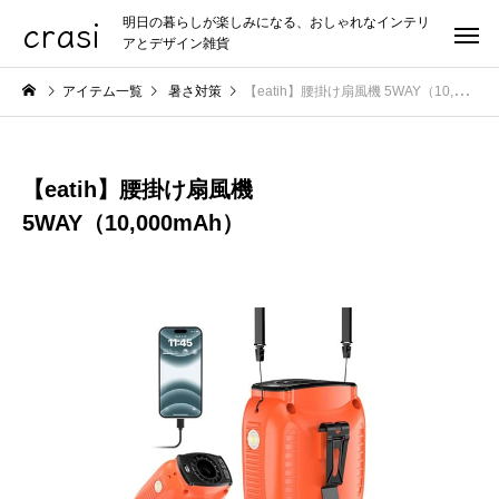
crasi
明日の暮らしが楽しみになる、おしゃれなインテリ
アとデザイン雑貨
アイテム一覧
暑さ対策
【eatih】腰掛け扇風機 5WAY（10,000mAh）
【eatih】腰掛け扇風機
5WAY（10,000mAh）