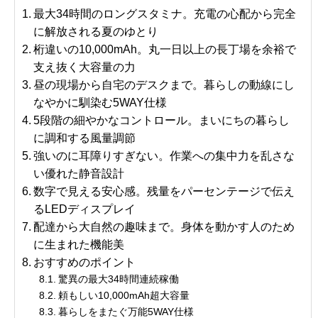
最大34時間のロングスタミナ。充電の心配から完全
に解放される夏のゆとり
桁違いの10,000mAh。丸一日以上の長丁場を余裕で
支え抜く大容量の力
昼の現場から自宅のデスクまで。暮らしの動線にし
なやかに馴染む5WAY仕様
5段階の細やかなコントロール。まいにちの暮らし
に調和する風量調節
強いのに耳障りすぎない。作業への集中力を乱さな
い優れた静音設計
数字で見える安心感。残量をパーセンテージで伝え
るLEDディスプレイ
配達から大自然の趣味まで。身体を動かす人のため
に生まれた機能美
おすすめのポイント
驚異の最大34時間連続稼働
頼もしい10,000mAh超大容量
暮らしをまたぐ万能5WAY仕様