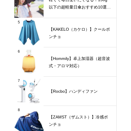
以下の超軽量日傘おすすめ10選
【完全遮光・晴雨兼用】
5
【KAKELO（カケロ）】クールポ
ンチョ
6
【Hommily】卓上加湿器（超音波
式・アロマ対応）
7
【Rocbo】ハンディファン
8
【ZAMST（ザムスト）】冷感ポ
ンチョ