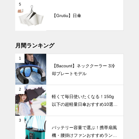
5
【2025年最
【Grutiu】日傘
新版】暑さを
一瞬で和らげ
る！冷却プレ
インテリア小物
ート付きハン
ディファンお
月間ランキング
すすめ10選
1
【Bacount】ネッククーラー 3冷
モノトーン花
却プレートモデル
瓶が生む美し
いコントラス
ト。花が引き
インテリア小物
2
立つ空間コー
軽くて毎日使いたくなる！150g
デ。
以下の超軽量日傘おすすめ10選
【完全遮光・晴雨兼用】
3
爽やかな透明
バッテリー容量で選ぶ！携帯扇風
感を演出す
機・腰掛けファンおすすめランキ
る、おしゃれ