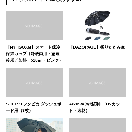
【NYHGOXM】スマート保冷
【DAZOPAGE】折りたたみ傘
保温カップ（冷暖両用・急速
冷却／加熱・510ml・ピンク）
SOFT99 フクピカ ダッシュボ
Arklove 冷感頭巾（UVカッ
ード用（7枚）
ト・速乾）