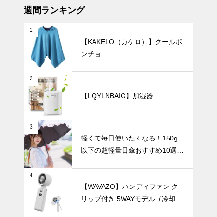
インテリア、
週間ランキング
おすすめ30
選。
1
【KAKELO（カケロ）】クールポ
ンチョ
シンプルで美
しい暮らし。
北欧花瓶がつ
2
くる上質イン
インテリア小物
【LQYLNBAIG】加湿器
テリア。
3
軽くて毎日使いたくなる！150g
花とアートを
以下の超軽量日傘おすすめ10選
楽しむ暮ら
【完全遮光・晴雨兼用】
し。人体モチ
ーフ花瓶が作
暑さ対策
4
る新しいイン
【WAVAZO】ハンディファン ク
テリア。
リップ付き 5WAYモデル（冷却プ
レート・100段階風量調節）