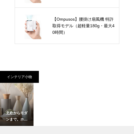
【Ompusos】腰掛け扇風機 特許
取得モデル（超軽量180g・最大4
0時間）
インテリア小物
北欧からモダ
ンまで。ホワ
イト花瓶で楽
しむシンプル
インテリア小物