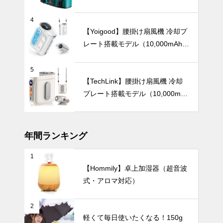
ングTOP10【2026年最新】
なガラス花瓶
インテリア小物
の選び方。
4
【Yoigood】腰掛け扇風機 冷却プ
レート搭載モデル（10,000mAh・
120段階風量調節）
枝ものや背の
5
高い花をもっ
【TechLink】腰掛け扇風機 冷却
と素敵に。陶
プレート搭載モデル（10,000mA
器製ロングベ
テーブルウェア
h・驚異の199段階風量調節）
ースでつくる
洗練インテリ
ア。
年間ランキング
1
親子の朝食が
【Hommily】卓上加湿器（超音波
もっと楽しく
式・アロマ対応）
なる、 おし
ゃれでかわい
UV・雨対策
い食器7選。
2
軽くて毎日使いたくなる！150g