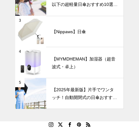
以下の超軽量日傘おすすめ10選
【完全遮光・晴雨兼用】
さっと簡単収
3
納！きれいに
畳むのが苦手
【Nippaws】日傘
な方におすす
暑さ対策
めの形状記憶
式の日傘5
4
選。
【MYMDHEMAN】加湿器（超音
波式・卓上）
【2025年最
新版】軽くて
5
快適！バッグ
【2025年最新版】片手でワンタ
にすっきり収
ッチ！自動開閉式の日傘おすすめ
まる「100g
8選｜毎日の通勤や旅行がもっと
台のミニ扇風
ラクになる！
機」おすすめ
5選