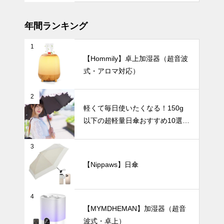
カフェ」5選
〜 忙しい毎
日に、小さな
年間ランキング
癒やしのひと
ときを 〜
1
傘を畳む手間
【Hommily】卓上加湿器（超音波
から解放！閉
式・アロマ対応）
じるだけで簡
単に美しく収
インテリア小物
納できる「形
2
状記憶日傘」
軽くて毎日使いたくなる！150g
おすすめ5選
以下の超軽量日傘おすすめ10選
｜通勤やビジ
【完全遮光・晴雨兼用】
ネスにぴった
やわらかな光
り
3
をまとう空間
づくり。白磁
【Nippaws】日傘
の花瓶で演出
テーブルウェア
するモダンな
暮らし。
4
【MYMDHEMAN】加湿器（超音
波式・卓上）