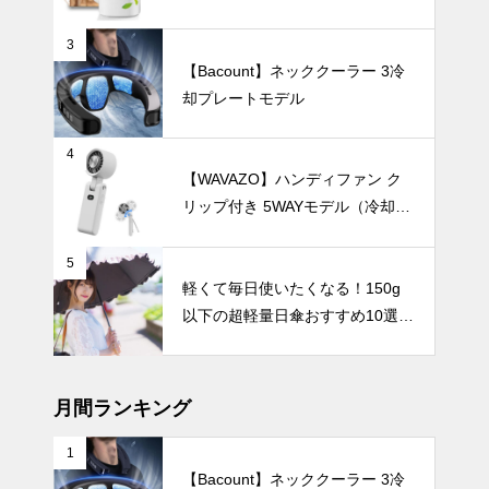
3
【Bacount】ネッククーラー 3冷
爽やかな透明
却プレートモデル
感を演出す
る、おしゃれ
なガラス花瓶
暑さ対策
4
の選び方。
【WAVAZO】ハンディファン ク
リップ付き 5WAYモデル（冷却プ
レート・100段階風量調節）
5
【2025年最
軽くて毎日使いたくなる！150g
新版】暑い夏
以下の超軽量日傘おすすめ10選
も涼しく快適
【完全遮光・晴雨兼用】
に！冷却プレ
UV・雨対策
ート付きハン
ディファンお
月間ランキング
すすめ10選
1
【Bacount】ネッククーラー 3冷
くすみカラー