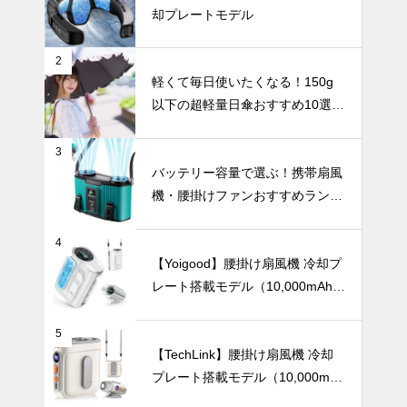
却プレートモデル
でさりげなく
紫外線対策。
おしゃれで上
テーブルウェア
2
品なニュアン
軽くて毎日使いたくなる！150g
スカラーの日
以下の超軽量日傘おすすめ10選
傘おすすめ6
【完全遮光・晴雨兼用】
選。
3
総まとめ！テ
バッテリー容量で選ぶ！携帯扇風
ーブルウェア
機・腰掛けファンおすすめランキ
で暮らしを彩
ングTOP10【2026年最新】
る、30のコ
テーブルウェア
レクション。
4
【Yoigood】腰掛け扇風機 冷却プ
レート搭載モデル（10,000mAh・
120段階風量調節）
北欧テイスト
5
のうつわで楽
【TechLink】腰掛け扇風機 冷却
しむ、おしゃ
プレート搭載モデル（10,000mA
れな「おうち
UV・雨対策
h・驚異の199段階風量調節）