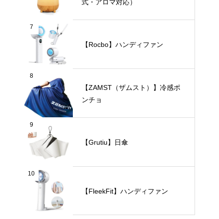
式・アロマ対応）
7
【Rocbo】ハンディファン
8
【ZAMST（ザムスト）】冷感ポ
ンチョ
9
【Grutiu】日傘
10
【FleekFit】ハンディファン