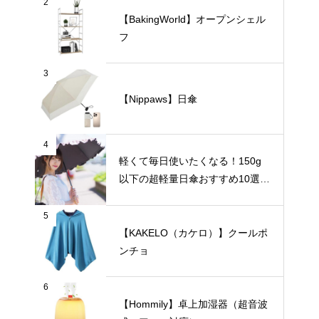
2
【BakingWorld】オープンシェル
フ
3
【Nippaws】日傘
4
軽くて毎日使いたくなる！150g
以下の超軽量日傘おすすめ10選
【完全遮光・晴雨兼用】
5
【KAKELO（カケロ）】クールポ
ンチョ
6
【Hommily】卓上加湿器（超音波