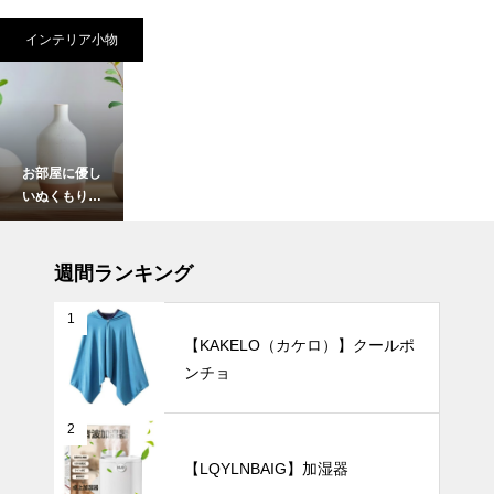
インテリア小物
お部屋に優し
いぬくもり
を。北欧風
「ホワイト×
インテリア小物
マット質感」
週間ランキング
花瓶の魅力。
1
【KAKELO（カケロ）】クールポ
ンチョ
穏やかな暮ら
しを演出す
る、和モダン
2
テイストの陶
インテリア小物
【LQYLNBAIG】加湿器
器花瓶おすす
め3選。