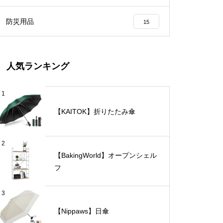
防災用品
15
人気ランキング
1
【KAITOK】折りたたみ傘
2
【BakingWorld】オープンシェル
フ
3
【Nippaws】日傘