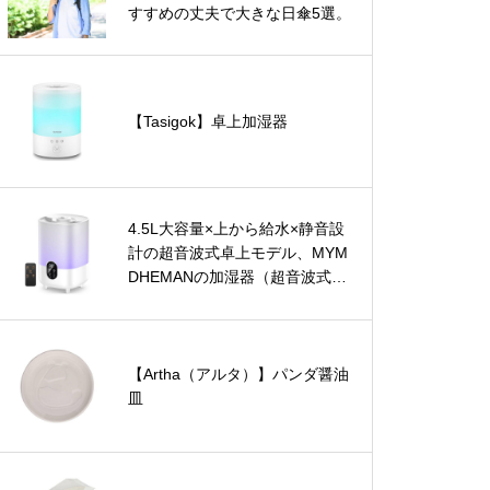
すすめの丈夫で大きな日傘5選。
【Tasigok】卓上加湿器
4.5L大容量×上から給水×静音設
計の超音波式卓上モデル、MYM
DHEMANの加湿器（超音波式・
卓上）
【Artha（アルタ）】パンダ醤油
皿