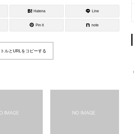
Hatena
Line
Pin it
note
トルとURLをコピーする