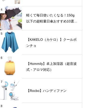
4
軽くて毎日使いたくなる！150g
以下の超軽量日傘おすすめ10選
【完全遮光・晴雨兼用】
5
【KAKELO（カケロ）】クールポ
ンチョ
6
【Hommily】卓上加湿器（超音波
式・アロマ対応）
7
【Rocbo】ハンディファン
8