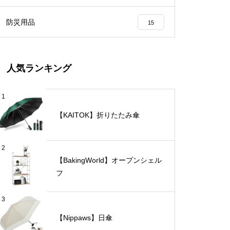
防災用品
15
人気ランキング
1
【KAITOK】折りたたみ傘
2
【BakingWorld】オープンシェル
フ
3
【Nippaws】日傘