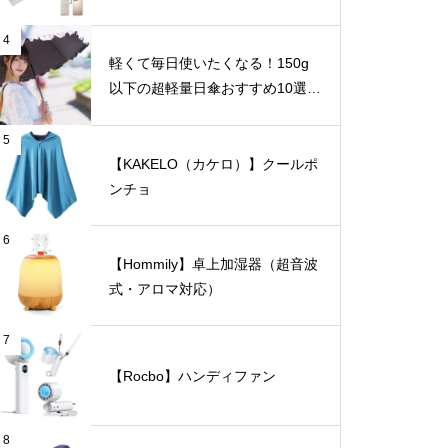
4
軽くて毎日使いたくなる！150g
以下の超軽量日傘おすすめ10選
【完全遮光・晴雨兼用】
5
【KAKELO（カケロ）】クールポ
ンチョ
6
【Hommily】卓上加湿器（超音波
式・アロマ対応）
7
【Rocbo】ハンディファン
8