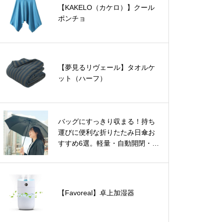
【KAKELO（カケロ）】クール
ポンチョ
【夢見るリヴェール】タオルケ
ット（ハーフ）
バッグにすっきり収まる！持ち
運びに便利な折りたたみ日傘お
すすめ6選。軽量・自動開閉・お
しゃれデザインもご紹介。
【Favoreal】卓上加湿器